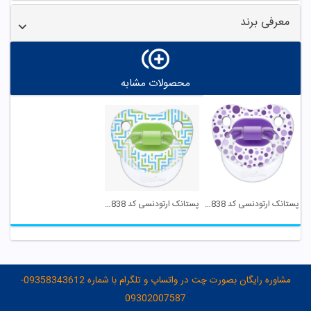
معرفی برند
محصولات مشابه
پستانک ارتودنسی کد 838 بنفش وی بیبی
پستانک ارتودنسی کد 838 سبز وی بیبی
مشاوره رایگان بصورت چت در واتساپ و تلگرام با شماره 09358343612-
09302007587