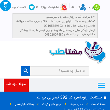
تخفیفات ویژه
ورود
ثبت نام
0
علاقه مندی ها
0
داروخانه شبانه روزی دکتر رویا میرنظامی📌
تمامی محصولات دارای برچسب اصالت کالا و سیب سلامت میباشند✔️
مشاوره تلفنی (8 تا 16) : 02165389693☎️
​ارسال رایگان برای خرید های بالای 4 میلیون تومان با پست پیشتاز
مشاوره خرید در برنامه بله : 09302007587
مجله مهتاطب
پستانک ارتودنسی کد 392 قرمز بی بی لند
صفحه نخست
مادر و کودک
لوازم مادر و کودک
پستانک ارتودنسی
پستانک ارتودنسی کد 392 قرمز بی بی لند