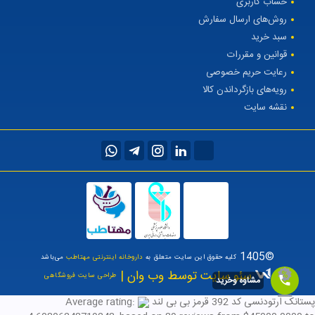
حساب کاربری
روش‌های ارسال سفارش
سبد خرید
قوانین و مقررات
رعایت حریم خصوصی
رویه‌های بازگرداندن کالا
نقشه سایت
©1405
کلیه حقوق این سایت متعلق به
داروخانه اینترنتی مهتاطب
می‌باشد
سئو سایت توسط وب وان |
طراحی سایت فروشگاهی
مشاوه وخرید
پستانک ارتودنسی کد 392 قرمز بی بی لند
Average rating: