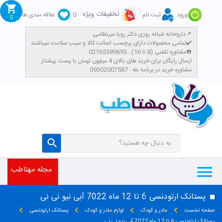
تخفیفات ویژه
ورود
ثبت نام
0
علاقه مندی ها
0
داروخانه شبانه روزی دکتر رویا میرنظامی📌
تمامی محصولات دارای برچسب اصالت کالا و سیب سلامت میباشند✔️
مشاوره تلفنی (8 تا 16) : 02165389693☎️
​ارسال رایگان برای خرید های بالای 4 میلیون تومان با پست پیشتاز
مشاوره خرید در برنامه بله : 09302007587
مجله مهتاطب
پستانک ارتودنسی 6 تا 12 ماه 7022 آبی نیو نی نی
صفحه نخست
مادر و کودک
لوازم مادر و کودک
پستانک ارتودنسی
پستانک ارتودنسی 6 تا 12 ماه 7022 آبی نیو نی نی