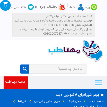
تخفیفات ویژه
ورود
ثبت نام
0
علاقه مندی ها
0
داروخانه شبانه روزی دکتر رویا میرنظامی📌
تمامی محصولات دارای برچسب اصالت کالا و سیب سلامت میباشند✔️
مشاوره تلفنی (8 تا 16) : 02165389693☎️
​ارسال رایگان برای خرید های بالای 4 میلیون تومان با پست پیشتاز
مشاوره خرید در برنامه بله : 09302007587
مجله مهتاطب
پودر شیرافزای لاکتودین دینه
صفحه نخست
مادر و کودک
دوران بارداری و شیردهی
شیر افزا
پودر شیرافزای لاکتودین دینه