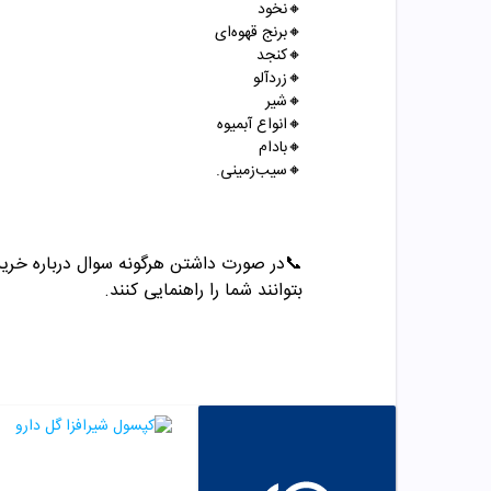
🔸
نخود
🔸
برنج قهوه‌ای
🔸
کنجد
🔸
زردآلو
🔸
شیر
🔸
انواع آبمیوه
🔸
بادام
🔸
سیب‌زمینی.
📞
در صورت داشتن هرگونه سوال درباره خرید و مشاو
بتوانند شما را راهنمایی کنند.