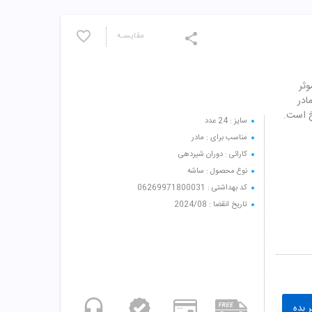
مقایسـه
وثر
ادر
خ است.
سایز : 24 عدد
مناسب برای : مادر
کارائی : دوران شیردهی
نوع محصول : ساشه
کد بهداشتی : 06269971800031
تاریخ انقضا : 2024/08
 بده