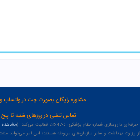
مشاوره رایگان بصورت چت در واتساپ و تلگرام با شماره 12
تماس تلفنی در روزهای شنبه تا پنج شنبه از 8 صبح تا 4 عصر به شمار
وسازی شماره نظام پزشکی: د-3247، فعالیت می‌کند. (
مشاهده پر
وزارت بهداشت و سایر سازمان‌های مربوطه هستند؛ این امر می‌تواند مشتر