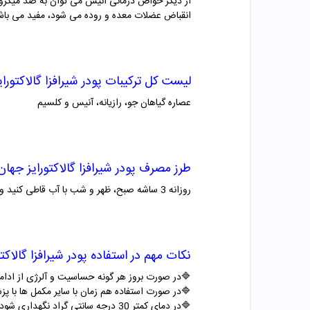
از دیگر خواص درمانی انیس می توان به ضد میکرو
انقباض عضلات معده و روده می شود، مفید می باش
لیست کل ترکیبات پودر شیرافزا گالاکتورای
عصاره گیاهان جو، رازیانه، آنیس و کلسیم
طرز مصرف پودر شیرافزا گالاکتورایز جهان
روزانه
3
ساشه صبح، ظهر و شب با آب قاطی کنید و 
نکات مهم در استفاده پودر شیرافزا گالاکت
🔷در صورت بروز هر گونه حساسیت و آلرژی از ادا
🔷در صورت استفاده هم زمان با سایر مکمل ها با پز
🔷در دمای کمتر 30 درجه سانتی گراد نگهداری شود.