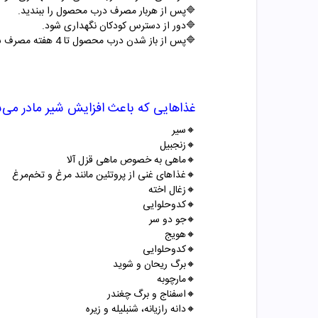
🔷پس از هربار مصرف درب محصول را ببندید.
🔷دور از دسترس کودکان نگهداری شود.
🔷پس از باز شدن درب محصول تا 4 هفته مصرف شود.
غذاهایی که باعث افزایش شیر مادر می‌شون
🔸سیر
🔸
زنجبیل
🔸
ماهی به خصوص ماهی قزل آلا
🔸
غذاهای غنی از پروتئین مانند مرغ و تخم‌مرغ
🔸
زغال اخته
🔸
کدوحلوایی
🔸
جو دو سر
🔸
هویج
🔸
کدوحلوایی
🔸
برگ ریحان و شوید
🔸
مارچوبه
🔸
اسفناج و برگ چغندر
🔸
دانه رازیانه، شنبلیله و زیره