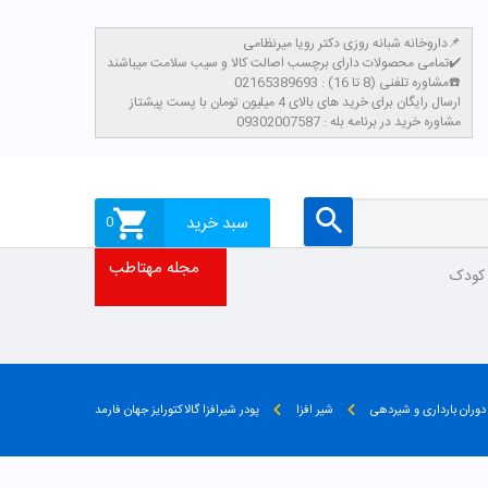
داروخانه شبانه روزی دکتر رویا میرنظامی📌
تمامی محصولات دارای برچسب اصالت کالا و سیب سلامت میباشند✔️
مشاوره تلفنی (8 تا 16) : 02165389693☎️
​ارسال رایگان برای خرید های بالای 4 میلیون تومان با پست پیشتاز
مشاوره خرید در برنامه بله : 09302007587
سبد خرید
0
مجله مهتاطب
 کودک
دوران بارداری و شیردهی
شیر افزا
پودر شیرافزا گالاکتورایز جهان فارمد