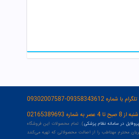
093583436-09302007587
ه 02165389693
وفایل در سامانه نظام پزشکی
). تمام محصولات این فروشگاه
یان محترم مهتاطب را از اصالت محصولاتی که تهیه می‌کنند