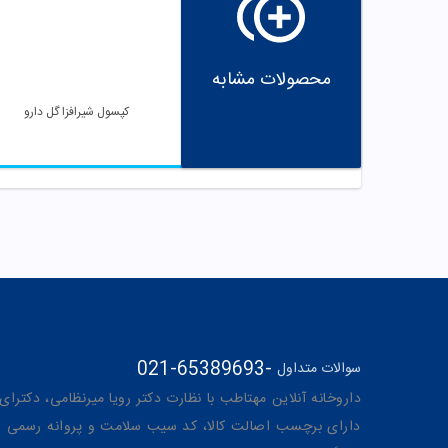
محصولات مشابه
کپسول شیرافزا گل دارو
021-65389693
-
سوالات متداول
داروخانه آنلاین مهتاطب با نظارت دکتر رویا میرنظامی، دکترای حرفه‌ای دار
دارای برچسب اصالت کالا، کد سیب سلامت و پروانه رسمی از 