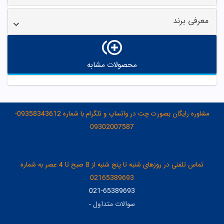
معرفی برند
محصولات مشابه
مشاوره رایگان بصورت چت در واتساپ و تلگرام با شماره 09358343612-
09302007587
تماس تلفنی در روزهای شنبه تا پنج شنبه از 8 صبح تا 4 عصر به شماره
02165389693
021-65389693
سوالات متداول
-