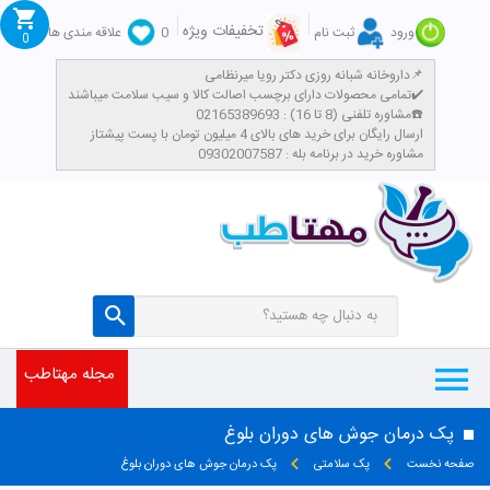
تخفیفات ویژه
ورود
ثبت نام
0
علاقه مندی ها
0
داروخانه شبانه روزی دکتر رویا میرنظامی📌
تمامی محصولات دارای برچسب اصالت کالا و سیب سلامت میباشند✔️
مشاوره تلفنی (8 تا 16) : 02165389693☎️
​ارسال رایگان برای خرید های بالای 4 میلیون تومان با پست پیشتاز
مشاوره خرید در برنامه بله : 09302007587
مجله مهتاطب
پک درمان جوش های دوران بلوغ
صفحه نخست
پک سلامتی
پک درمان جوش های دوران بلوغ