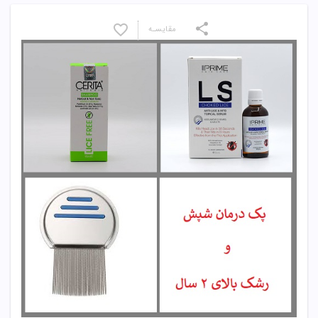
مقایسـه