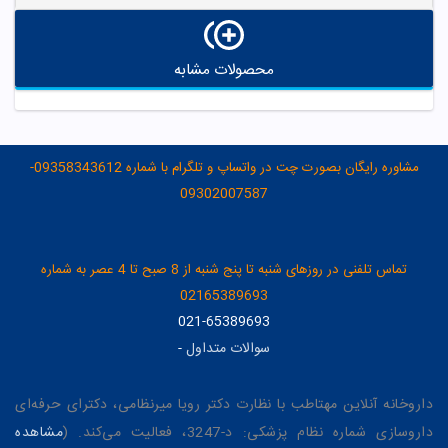
محصولات مشابه
مشاوره رایگان بصورت چت در واتساپ و تلگرام با شماره 09358343612-
09302007587
تماس تلفنی در روزهای شنبه تا پنج شنبه از 8 صبح تا 4 عصر به شماره
02165389693
021-65389693
سوالات متداول
-
داروخانه آنلاین مهتاطب با نظارت دکتر رویا میرنظامی، دکترای حرفه‌ای
داروسازی شماره نظام پزشکی: د-3247، فعالیت می‌کند. (
مشاهده