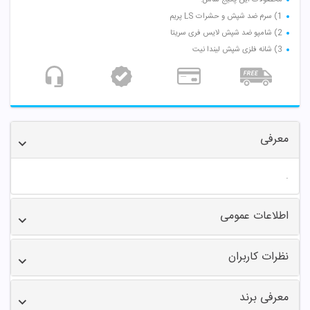
1) سرم ضد شپش و حشرات LS پریم
2) شامپو ضد شپش لایس فری سریتا
3) شانه فلزی شپش لیندا نیت
معرفی
.
اطلاعات عمومی
نظرات کاربران
معرفی برند