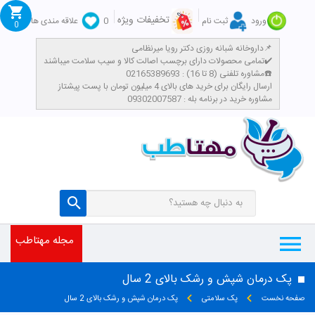
تخفیفات ویژه
ورود
ثبت نام
0
علاقه مندی ها
0
داروخانه شبانه روزی دکتر رویا میرنظامی📌
تمامی محصولات دارای برچسب اصالت کالا و سیب سلامت میباشند✔️
مشاوره تلفنی (8 تا 16) : 02165389693☎️
​ارسال رایگان برای خرید های بالای 4 میلیون تومان با پست پیشتاز
مشاوره خرید در برنامه بله : 09302007587
مجله مهتاطب
پک درمان شپش و رشک بالای 2 سال
صفحه نخست
پک سلامتی
پک درمان شپش و رشک بالای 2 سال