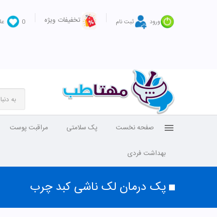
تخفیفات ویژه
ورود
ثبت نام
0
عل
صفحه نخست
پک سلامتی
مراقبت پوست
بهداشت فردی
پک درمان لک ناشی کبد چرب