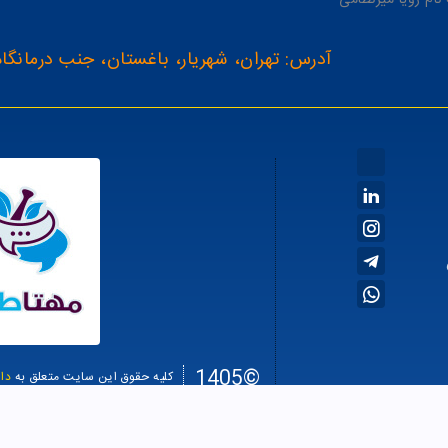
آدرس: تهران، شهریار، باغستان، جنب درمانگاه
©1405
کلیه حقوق این سایت متعلق به
دا
سئو سا
طراحی سایت فروشگاهی