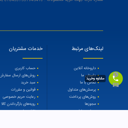
شماره کارت جهت خرید محصولات : 6104337531945416 به نام رویا میرنظامی
لینک‌های مرتبط
خدمات مشتریان
داروخانه آنلاین
حساب کاربری
داستان ما
روش‌های ارسال سفارش
مشاوه وخرید
تماس با ما
سبد خرید
پرسش‌های متداول
قوانین و مقررات
روش‌های پرداخت
رعایت حریم خصوصی
مجوزها
رویه‌های بازگرداندن کالا
مجله مهتاطب
نقشه سایت
درمان ریزش مو