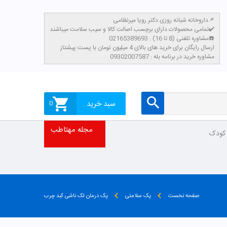
داروخانه شبانه روزی دکتر رویا میرنظامی📌
تمامی محصولات دارای برچسب اصالت کالا و سیب سلامت میباشند✔️
مشاوره تلفنی (8 تا 16) : 02165389693☎️
​ارسال رایگان برای خرید های بالای 4 میلیون تومان با پست پیشتاز
مشاوره خرید در برنامه بله : 09302007587
سبد خرید
0
مجله مهتاطب
 کودک
صفحه نخست
پک سلامتی
پک درمان لک ناشی کبد چرب