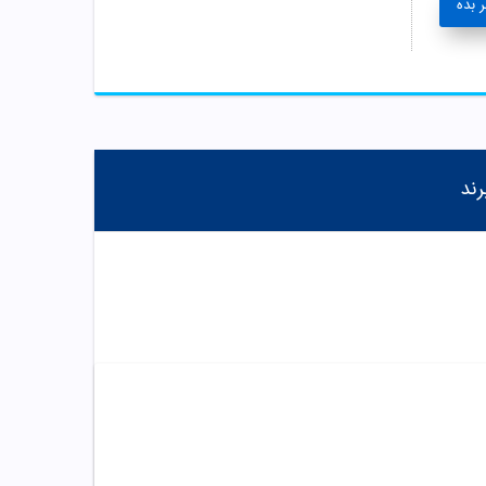
 بده
رند