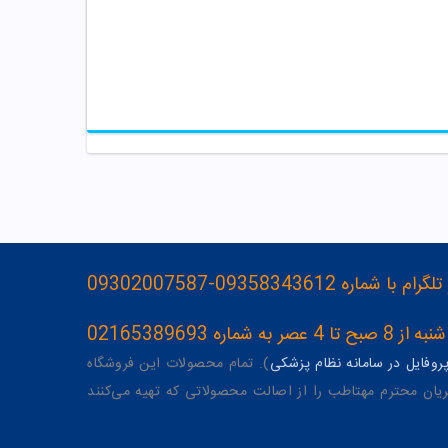
093583436-09302007587
ه 02165389693
وفایل در سامانه نظام پزشکی
). تمام محصولات این فروشگاه
یان محترم مهتاطب را از اصالت محصولاتی که تهیه می‌کنند