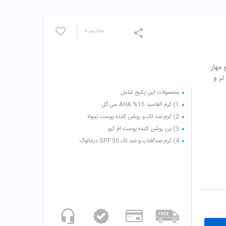
مقایسـه
مهار
تر و
محصولات این پکیج شامل:
1) کرم آلفاسید AHA %15 سی گل
2) کرم ضد لک و روشن کننده پوست تینولا
3) پن روشن کننده پوست ام کیو
4) کرم ضدآفتاب و ضد لک SPF 50 درمالوگ