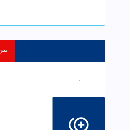
معر
.