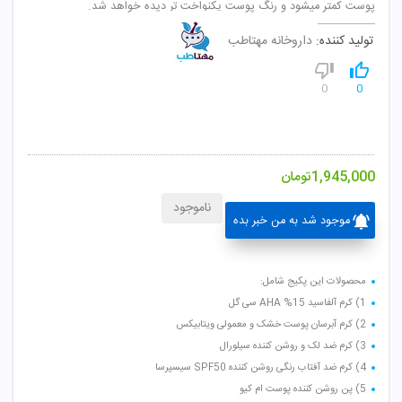
پوست کمتر میشود و رنگ پوست یکنواخت تر دیده خواهد شد.
تولید کننده:
داروخانه مهتاطب
0
0
1,945,000
تومان
ناموجود
موجود شد به من خبر بده
محصولات این پکیج شامل:
1) کرم آلفاسید AHA %15 سی گل
2) کرم آبرسان پوست خشک و معمولی ویتابیکس
3) کرم ضد لک و روشن کننده سیلورال
4) کرم ضد آفتاب رنگی روشن کننده SPF50 سیسپرسا
5) پن روشن کننده پوست ام کیو