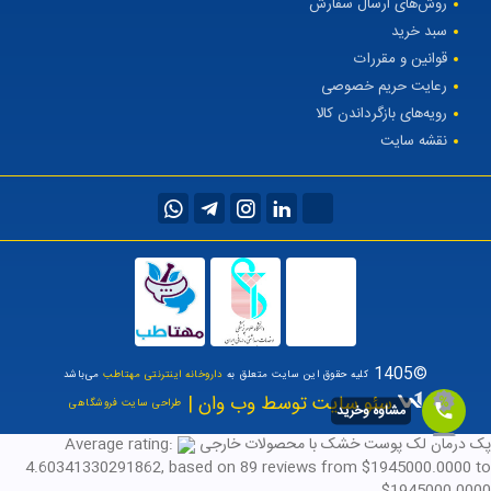
روش‌های ارسال سفارش
سبد خرید
قوانین و مقررات
رعایت حریم خصوصی
رویه‌های بازگرداندن کالا
نقشه سایت
©1405
کلیه حقوق این سایت متعلق به
داروخانه اینترنتی مهتاطب
می‌باشد
سئو سایت توسط وب وان |
طراحی سایت فروشگاهی
مشاوه وخرید
پک درمان لک پوست خشک با محصولات خارجی
Average rating:
4.60341330291862
, based on
89
reviews
from $
1945000.0000
to