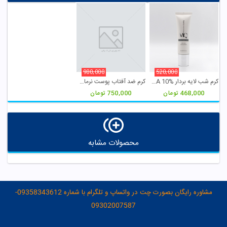
980,000
520,000
کرم شب لایه بردار AHA 10% ام کیو
کرم ضد آفتاب پوست نرمال SPF 50 بژ روشن ام کیو
468,000
تومان
750,000
تومان
محصولات مشابه
مشاوره رایگان بصورت چت در واتساپ و تلگرام با شماره 09358343612-
09302007587