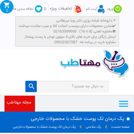
تخفیفات ویژه
ورود
ثبت نام
0
علاقه مندی ها
0
داروخانه شبانه روزی دکتر رویا میرنظامی📌
تمامی محصولات دارای برچسب اصالت کالا و سیب سلامت میباشند✔️
مشاوره تلفنی (8 تا 16) : 02165389693☎️
​ارسال رایگان برای خرید های بالای 4 میلیون تومان با پست پیشتاز
مشاوره خرید در برنامه بله : 09302007587
مجله مهتاطب
پک درمان لک پوست خشک با محصولات خارجی
صفحه نخست
پک سلامتی
پک درمان لک پوست خشک با محصولات خارجی