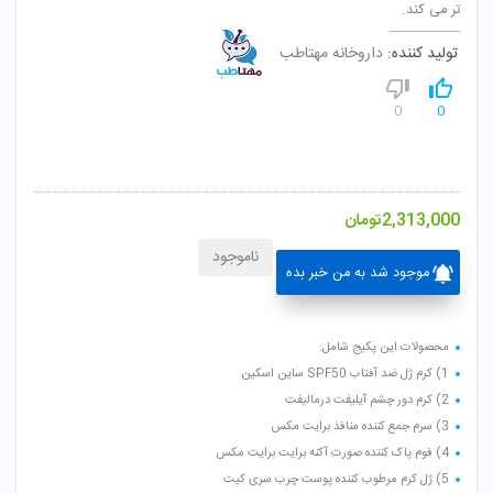
تر می کند.
تولید کننده:
داروخانه مهتاطب
0
0
2,313,000
تومان
ناموجود
موجود شد به من خبر بده
محصولات این پکیج شامل:
1) کرم ژل ضد آفتاب SPF50 ساین اسکین
2) کرم دور چشم آیلیفت درمالیفت
3) سرم جمع کننده منافذ برایت مکس
4) فوم پاک کننده صورت آکنه برایت برایت مکس
5) ژل کرم مرطوب کننده پوست چرب سری کیت