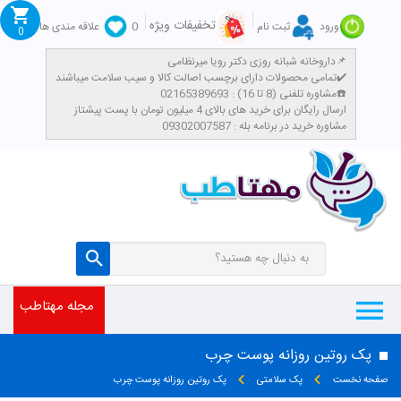
تخفیفات ویژه
ورود
ثبت نام
0
علاقه مندی ها
0
داروخانه شبانه روزی دکتر رویا میرنظامی📌
تمامی محصولات دارای برچسب اصالت کالا و سیب سلامت میباشند✔️
مشاوره تلفنی (8 تا 16) : 02165389693☎️
​ارسال رایگان برای خرید های بالای 4 میلیون تومان با پست پیشتاز
مشاوره خرید در برنامه بله : 09302007587
مجله مهتاطب
پک روتین روزانه پوست چرب
صفحه نخست
پک سلامتی
پک روتین روزانه پوست چرب