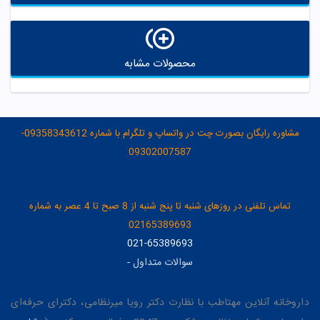
محصولات مشابه
مشاوره رایگان بصورت چت در واتساپ و تلگرام با شماره 09358343612-
09302007587
تماس تلفنی در روزهای شنبه تا پنج شنبه از 8 صبح تا 4 عصر به شماره
02165389693
021-65389693
سوالات متداول
-
داروخانه آنلاین مهتاطب با نظارت دکتر رویا میرنظامی، دکترای حرفه‌ای