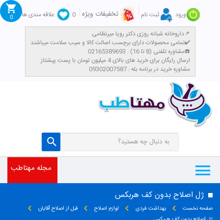
تخفیفات ویژه
ورود
ثبت نام
0
علاقه مندی ها
0
داروخانه شبانه روزی دکتر رویا میرنظامی📌
تمامی محصولات دارای برچسب اصالت کالا و سیب سلامت میباشند✔️
مشاوره تلفنی (8 تا 16) : 02165389693☎️
​ارسال رایگان برای خرید های بالای 4 میلیون تومان با پست پیشتاز
مشاوره خرید در برنامه بله : 09302007587
مجله مهتاطب
ژل اصلاح بدون کف هربکس
صفحه نخست
بهداشت فردی
لوازم اصلاح
قبل از اصلاح آقایان
ژل اصلاح بدون کف هربکس