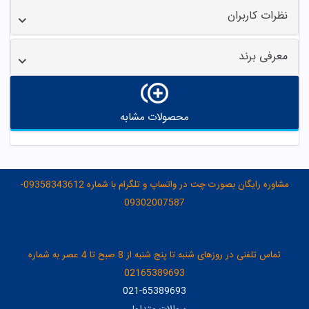
نظرات کاربران
معرفی برند
محصولات مشابه
مشاوره رایگان بصورت چت در واتساپ و تلگرام با شماره 09358343612-
09302007587
تماس تلفنی در روزهای شنبه تا پنج شنبه از 8 صبح تا 4 عصر به شماره
02165389693
021-65389693