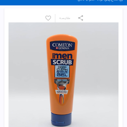
مقایسـه