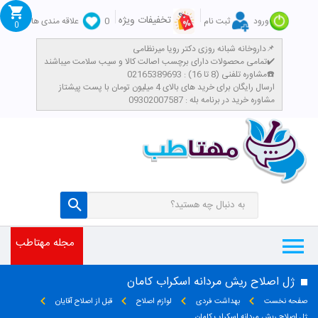
تخفیفات ویژه
ورود
ثبت نام
0
علاقه مندی ها
0
داروخانه شبانه روزی دکتر رویا میرنظامی📌
تمامی محصولات دارای برچسب اصالت کالا و سیب سلامت میباشند✔️
مشاوره تلفنی (8 تا 16) : 02165389693☎️
​ارسال رایگان برای خرید های بالای 4 میلیون تومان با پست پیشتاز
مشاوره خرید در برنامه بله : 09302007587
مجله مهتاطب
ژل اصلاح ریش مردانه اسکراب کامان
صفحه نخست
بهداشت فردی
لوازم اصلاح
قبل از اصلاح آقایان
ژل اصلاح ریش مردانه اسکراب کامان