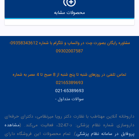
محصولات مشابه
مشاوره رایگان بصورت چت در واتساپ و تلگرام با شماره 09358343612-
09302007587
تماس تلفنی در روزهای شنبه تا پنج شنبه از 8 صبح تا 4 عصر به شماره
02165389693
021-65389693
سوالات متداول
-
داروخانه آنلاین مهتاطب با نظارت دکتر رویا میرنظامی، دکترای حرفه‌ای
داروسازی شماره نظام پزشکی: د-3247، فعالیت می‌کند. (
مشاهده
پروفایل در سامانه نظام پزشکی
). تمام محصولات این فروشگاه دارای