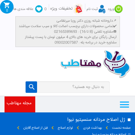
تخفیفات ویژه
ورود
ثبت نام
0
علاقه مندی ها
0
داروخانه شبانه روزی دکتر رویا میرنظامی📌
تمامی محصولات دارای برچسب اصالت کالا و سیب سلامت میباشند✔️
مشاوره تلفنی (8 تا 16) : 02165389693☎️
​ارسال رایگان برای خرید های بالای 4 میلیون تومان با پست پیشتاز
مشاوره خرید در برنامه بله : 09302007587
مجله مهتاطب
ژل اصلاح مردانه سنسیتیو نیوا
صفحه نخست
بهداشت فردی
لوازم اصلاح
قبل از اصلاح آقایان
ژل اصلاح مردانه سنسیتیو نیوا