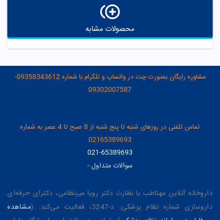
محصولات مشابه
مشاوره رایگان بصورت چت در واتساپ و تلگرام با شماره 09358343612-
09302007587
تماس تلفنی در روزهای شنبه تا پنج شنبه از 8 صبح تا 4 عصر به شماره
02165389693
021-65389693
سوالات متداول
-
داروخانه آنلاین مهتاطب با نظارت دکتر رویا میرنظامی، دکترای حرفه‌ای
داروسازی شماره نظام پزشکی: د-3247، فعالیت می‌کند. (
مشاهده