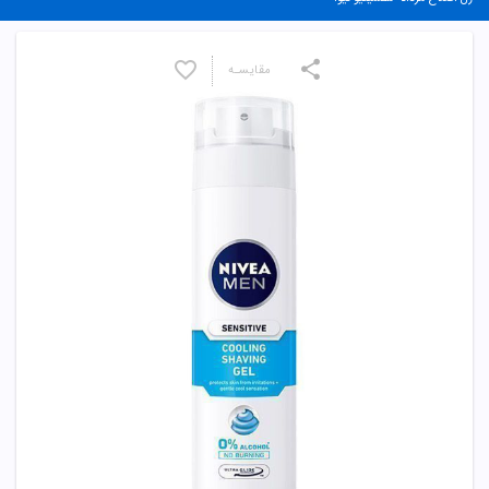
مقایسـه