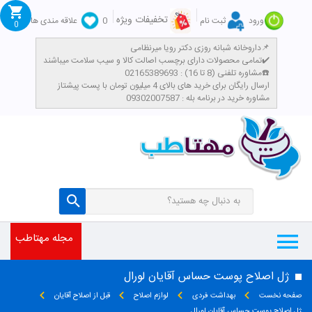
تخفیفات ویژه
ورود
ثبت نام
0
علاقه مندی ها
0
داروخانه شبانه روزی دکتر رویا میرنظامی📌
تمامی محصولات دارای برچسب اصالت کالا و سیب سلامت میباشند✔️
مشاوره تلفنی (8 تا 16) : 02165389693☎️
​ارسال رایگان برای خرید های بالای 4 میلیون تومان با پست پیشتاز
مشاوره خرید در برنامه بله : 09302007587
مجله مهتاطب
ژل اصلاح پوست حساس آقایان لورال
صفحه نخست
بهداشت فردی
لوازم اصلاح
قبل از اصلاح آقایان
ژل اصلاح پوست حساس آقایان لورال