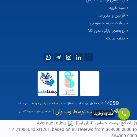
روش‌های ارسال سفارش
سبد خرید
قوانین و مقررات
رعایت حریم خصوصی
رویه‌های بازگرداندن کالا
نقشه سایت
©1405
کلیه حقوق این سایت متعلق به
داروخانه اینترنتی مهتاطب
می‌باشد
سئو سایت توسط وب وان |
طراحی سایت فروشگاهی
مشاوه وخرید
ژل اصلاح پوست حساس آقایان لورال
Average rating:
4.71986640501761
, based on
89
reviews
from $
64900.0000
to
$
64900.0000