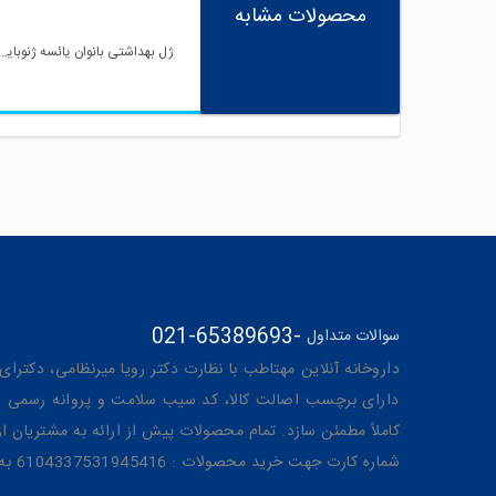
محصولات مشابه
ژل بهداشتی بانوان یائسه ژنو
021-65389693
-
سوالات متداول
داروخانه آنلاین مهتاطب با نظارت دکتر رویا میرنظامی، دکترای حرفه‌ای دار
دارای برچسب اصالت کالا، کد سیب سلامت و پروانه رسمی از 
کاملاً مطمئن سازد. تمام محصولات پیش از ارائه به مشتریان 
شماره کارت جهت خرید محصولات : 6104337531945416 به نام رویا میرنظامی