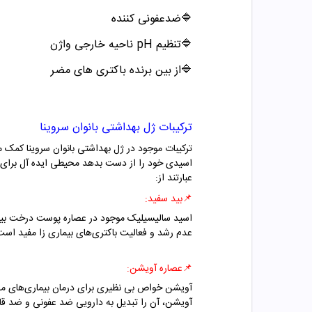
🔷
ضدعفونی کننده
🔷
تنظیم pH ناحیه خارجی واژن
🔷
از بین برنده باکتری های مضر
ترکیبات ژل بهداشتی بانوان سروینا
ترکیبات موجود در ژل بهداشتی بانوان سروینا کمک می
اسیدی خود را از دست بدهد محیطی ایده آل برای رشد
عبارتند از:
📌
بید سفید:
اسید سالیسیلیک موجود در عصاره پوست درخت بید ع
عدم رشد و فعالیت باکتری‌های بیماری زا مفید است.
📌
عصاره آویشن:
آویشن خواص بی نظیری برای درمان بیماری‌های مختل
آویشن، آن را تبدیل به دارویی ضد عفونی و ضد قار