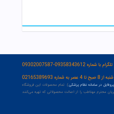
093583436-09302007587
ه 02165389693
وفایل در سامانه نظام پزشکی
). تمام محصولات این فروشگاه
یان محترم مهتاطب را از اصالت محصولاتی که تهیه می‌کنند