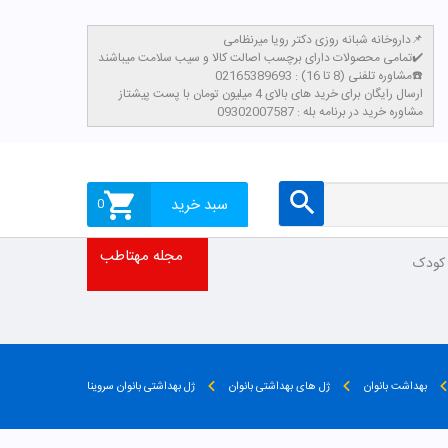
داروخانه شبانه روزی دکتر رویا میرنظامی📌
تمامی محصولات دارای برچسب اصالت کالا و سیب سلامت میباشند✔️
مشاوره تلفنی (8 تا 16) : 02165389693☎️
​ارسال رایگان برای خرید های بالای 4 میلیون تومان با پست پیشتاز
مشاوره خرید در برنامه بله : 09302007587
سبد خرید
0
مجله مهتاطب
 کودک
بهداشت بانوان
ژل های بهداشتی بانوان
ژل بهداشتی بانوان سروینا