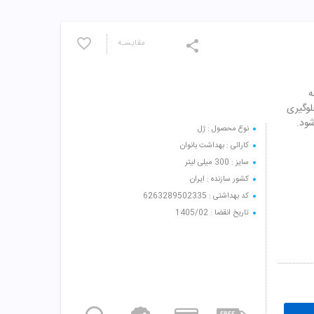
مقایسـه
ه
وگیری
شود.
نوع محصول : ژل
کارائی : بهداشت بانوان
سایز : 300 میلی لیتر
کشور سازنده : ایران
کد بهداشتی : 6263289502335
تاریخ انقضا : 1405/02