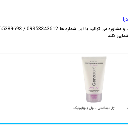
را
انید با این شماره ها 09358343612 / 02165389693
نمایی کنند.
ژل بهداشتی بانوان ژنوبایوتیک