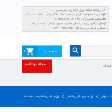
داروخانه شبانه روزی دکتر رویا میرنظامی📌
تمامی محصولات دارای برچسب اصالت کالا و سیب سلامت میباشند✔️
مشاوره تلفنی (8 تا 16) : 02165389693☎️
​ارسال رایگان برای خرید های بالای 4 میلیون تومان با پست پیشتاز
مشاوره خرید در برنامه بله : 09302007587
سبد خرید
0
مجله مهتاطب
 کودک
ت بانوان
ژل های بهداشتی بانوان
ژل بهداشتی بانوان عصاره بابونه آدرا