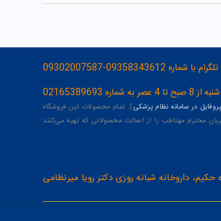
093583436-09302007587
ه 02165389693
وفایل در سامانه نظام پزشکی
). تمام محصولات این فروشگاه
یان محترم مهتاطب را از اصالت محصولاتی که تهیه می‌کنند
 حکیم، داروخانه شبانه روزی دکتر رویا میرنظامی