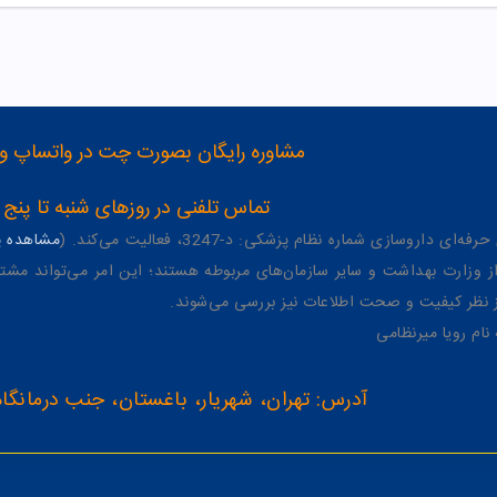
مشاوره رایگان بصورت چت در واتساپ و تلگرام با شماره 12
تماس تلفنی در روزهای شنبه تا پنج شنبه از 8 صبح تا 4 عصر به شمار
وسازی شماره نظام پزشکی: د-3247، فعالیت می‌کند. (
مشاهده پر
وزارت بهداشت و سایر سازمان‌های مربوطه هستند؛ این امر می‌تواند مشتر
از نظر کیفیت و صحت اطلاعات نیز بررسی می‌شوند.
آدرس: تهران، شهریار، باغستان، جنب درمانگاه