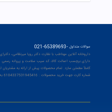
021-65389693
-
سوالات متداول
داروخانه آنلاین مهتاطب با نظارت دکتر رویا میرنظامی، دکترای حرفه‌ای دار
دارای برچسب اصالت کالا، کد سیب سلامت و پروانه رسمی از 
کاملاً مطمئن سازد. تمام محصولات پیش از ارائه به مشتریان 
شماره کارت جهت خرید محصولات : 6104337531945416 به نام رویا میرنظامی