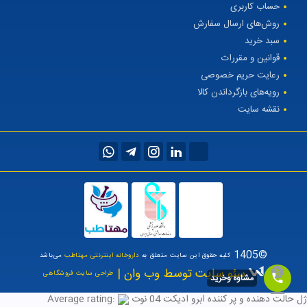
حساب کاربری
روش‌های ارسال سفارش
سبد خرید
قوانین و مقررات
رعایت حریم خصوصی
رویه‌های بازگرداندن کالا
نقشه سایت
©1405
کلیه حقوق این سایت متعلق به
داروخانه اینترنتی مهتاطب
می‌باشد
سئو سایت توسط وب وان |
طراحی سایت فروشگاهی
مشاوه وخرید
ژل حالت دهنده و پر کننده ابرو ادیکت 04 نوت
Average rating: