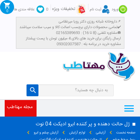
تخفیفات ویژه
ورود
ثبت نام
0
علاقه مندی ها
0
داروخانه شبانه روزی دکتر رویا میرنظامی📌
تمامی محصولات دارای برچسب اصالت کالا و سیب سلامت میباشند✔️
مشاوره تلفنی (8 تا 16) : 02165389693☎️
​ارسال رایگان برای خرید های بالای 4 میلیون تومان با پست پیشتاز
مشاوره خرید در برنامه بله : 09302007587
مجله مهتاطب
ژل حالت دهنده و پر کننده ابرو ادیکت 04 نوت
صفحه نخست
آرایشی
لوازم آرایش
آرایش چشم و ابرو
ریمل و خط چشم
ژل حالت دهنده و پر کننده ابرو ادیکت 04 نوت