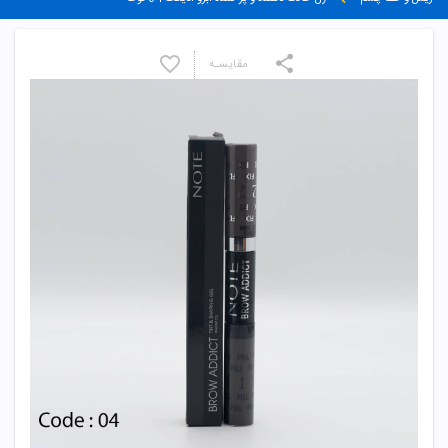
مقایسـه