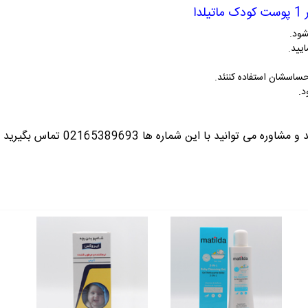
شود.
یید.
حساسشان استفاده کننئد.
ره می توانید با این شماره ها 02165389693
تماس بگیرید ت