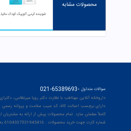
محصولات مشابه
شوینده کرمی آت
021-65389693
-
سوالات متداول
داروخانه آنلاین مهتاطب با نظارت دکتر رویا میرنظامی، دکترای حرفه‌ای دار
دارای برچسب اصالت کالا، کد سیب سلامت و پروانه رسمی از 
کاملاً مطمئن سازد. تمام محصولات پیش از ارائه به مشتریان 
شماره کارت جهت خرید محصولات : 6104337531945416 به نام رویا میرنظامی