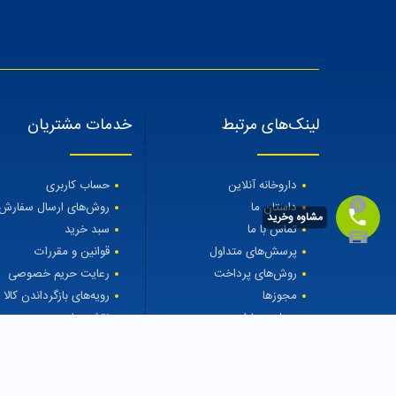
لینک‌های مرتبط
خدمات مشتریان
داروخانه آنلاین
حساب کاربری
داستان ما
روش‌های ارسال سفارش
مشاوه وخرید
تماس با ما
سبد خرید
پرسش‌های متداول
قوانین و مقررات
روش‌های پرداخت
رعایت حریم خصوصی
مجوزها
رویه‌های بازگرداندن کالا
مجله مهتاطب
نقشه سایت
درمان ریزش مو
ژل شستشوی 2 در 1 پوست کودک ماتیلدا
900000.0000
to $
900000.0000