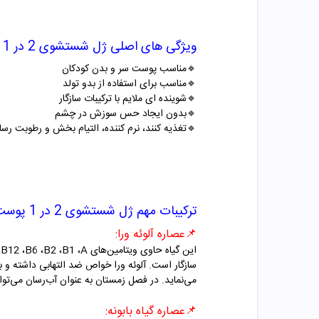
ویژگی های اصلی ژل شستشوی 2 در 1 پوست کودک ماتیلدا
🔹
مناسب پوست سر و بدن کودکان
🔹
مناسب برای استفاده از بدو تولد
🔹
شوینده ای ملایم با ترکیبات سازگار
🔹
بدون ایجاد حس سوزش در چشم
🔹
تغذیه کنند، نرم کننده، التیام بخش و رطوبت رسا
ترکیبات مهم ژل شستشوی 2 در 1 پوست کودک ماتیلدا
📌
عصاره آلوئه ورا:
این گیاه حاوی ویتامین‌های
A
،
B1
،
B2
،
B6
،
B12
،
سازگار است. آلوئه ورا خواص ضد التهابی داشته و ب
می‌نماید. در فصل زمستان به عنوان آب‌رسان می‌توا
📌
عصاره گیاه بابونه: