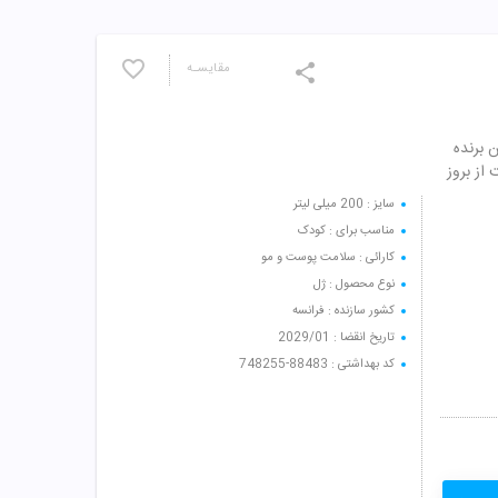
مقایسـه
ین برنده
از بروز
سایز : 200 میلی لیتر
مناسب برای : کودک
کارائی : سلامت پوست و مو
نوع محصول : ژل
کشور سازنده : فرانسه
تاریخ انقضا : 2029/01
کد بهداشتی : 88483-748255