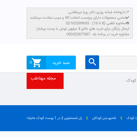
داروخانه شبانه روزی دکتر رویا میرنظامی📌
تمامی محصولات دارای برچسب اصالت کالا و سیب سلامت میباشند✔️
مشاوره تلفنی (8 تا 16) : 02165389693☎️
​ارسال رایگان برای خرید های بالای 4 میلیون تومان با پست پیشتاز
مشاوره خرید در برنامه بله : 09302007587
سبد خرید
0
مجله مهتاطب
 کودک
ت کودک
شامپو بدن کودکان
ژل شستشوی 2 در 1 پوست کودک ماتیلدا