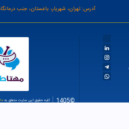
آدرس: تهران، شهریار، باغستان، جنب درمانگاه
©1405
کلیه حقوق این سایت متعلق به
دا
سئو سا
طراحی سایت فروشگاهی
Average rating:
4.7463436368603
, based on
89
reviews
from $