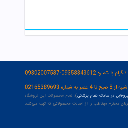
093583436-09302007587
ه 02165389693
وفایل در سامانه نظام پزشکی
). تمام محصولات این فروشگاه
یان محترم مهتاطب را از اصالت محصولاتی که تهیه می‌کنند