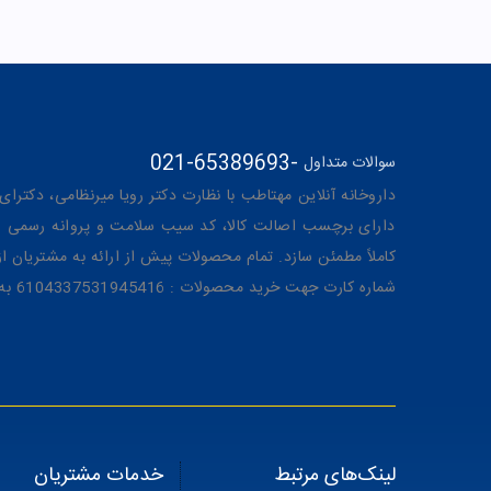
021-65389693
-
سوالات متداول
داروخانه آنلاین مهتاطب با نظارت دکتر رویا میرنظامی، دکترای حرفه‌ای دار
دارای برچسب اصالت کالا، کد سیب سلامت و پروانه رسمی از 
کاملاً مطمئن سازد. تمام محصولات پیش از ارائه به مشتریان 
شماره کارت جهت خرید محصولات : 6104337531945416 به نام رویا میرنظامی
لینک‌های مرتبط
خدمات مشتریان