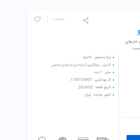
مقایسـه
مه ها و خارهای
اسب
نوع محصول : کاندوم
کارایی : پیشگیری از بارداری و بیماری جنسی
سایز : 1 عدد
کد بهداشتی : 7739734907
تاریخ انقضا : 2024/05
کشور سازنده : ایران