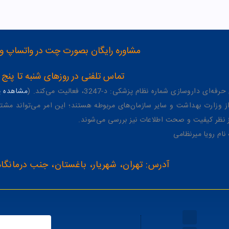
مشاوره رایگان بصورت چت در واتساپ و تلگرام با شماره 12
تماس تلفنی در روزهای شنبه تا پنج شنبه از 8 صبح تا 4 عصر به شمار
وسازی شماره نظام پزشکی: د-3247، فعالیت می‌کند. (
مشاهده پر
وزارت بهداشت و سایر سازمان‌های مربوطه هستند؛ این امر می‌تواند مشتر
از نظر کیفیت و صحت اطلاعات نیز بررسی می‌شوند.
آدرس: تهران، شهریار، باغستان، جنب درمانگاه