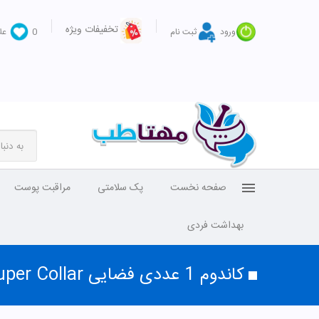
تخفیفات ویژه
ورود
ثبت نام
0
عل
صفحه نخست
پک سلامتی
مراقبت پوست
بهداشت فردی
کاندوم 1 عددی فضایی Super Collar شدو