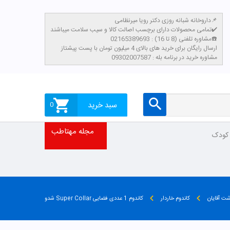
داروخانه شبانه روزی دکتر رویا میرنظامی📌
تمامی محصولات دارای برچسب اصالت کالا و سیب سلامت میباشند✔️
مشاوره تلفنی (8 تا 16) : 02165389693☎️
​ارسال رایگان برای خرید های بالای 4 میلیون تومان با پست پیشتاز
مشاوره خرید در برنامه بله : 09302007587
سبد خرید
0
مجله مهتاطب
 کودک
شت آقایان
کاندوم خاردار
کاندوم 1 عددی فضایی Super Collar شدو