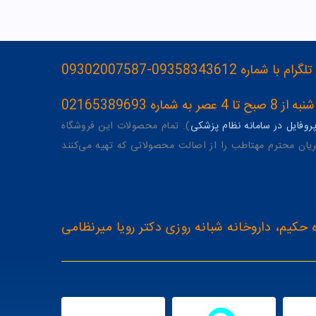
093583436-09302007587
ه 02165389693
وفایل در سامانه نظام پزشکی
). تمام محصولات این فروشگاه
یان محترم مهتاطب را از اصالت محصولاتی که تهیه می‌کنند
 حکیم، داروخانه شبانه روزی دکتر رویا میرنظامی