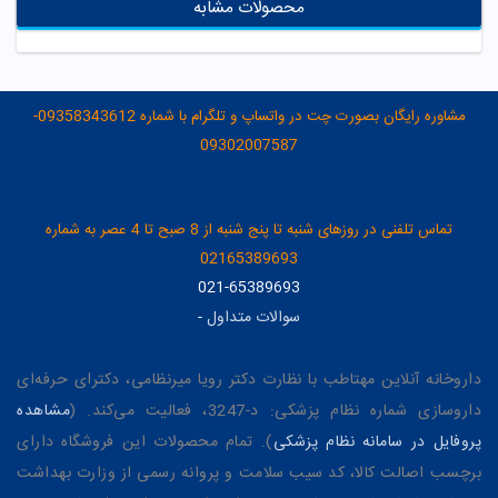
محصولات مشابه
مشاوره رایگان بصورت چت در واتساپ و تلگرام با شماره 09358343612-
09302007587
تماس تلفنی در روزهای شنبه تا پنج شنبه از 8 صبح تا 4 عصر به شماره
02165389693
021-65389693
سوالات متداول
-
داروخانه آنلاین مهتاطب با نظارت دکتر رویا میرنظامی، دکترای حرفه‌ای
داروسازی شماره نظام پزشکی: د-3247، فعالیت می‌کند. (
مشاهده
پروفایل در سامانه نظام پزشکی
). تمام محصولات این فروشگاه دارای
برچسب اصالت کالا، کد سیب سلامت و پروانه رسمی از وزارت بهداشت