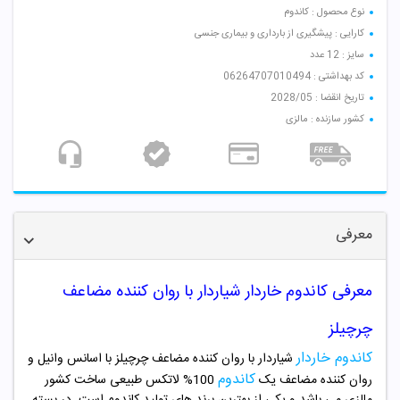
نوع محصول : کاندوم
کارایی : پیشگیری از بارداری و بیماری جنسی
سایز : 12 عدد
کد بهداشتی : 06264707010494
تاریخ انقضا : 2028/05
کشور سازنده : مالزی
معرفی
معرفی کاندوم خاردار شیاردار با روان کننده مضاعف
چرچیلز
کاندوم خاردار
شیاردار با روان کننده مضاعف چرچیلز با اسانس وانیل و
کاندوم
روان کننده مضاعف یک
100% لاتکس طبیعی ساخت کشور
مالزی می باشد و یکی از بهترین برند های تولید کاندوم است. در بسته