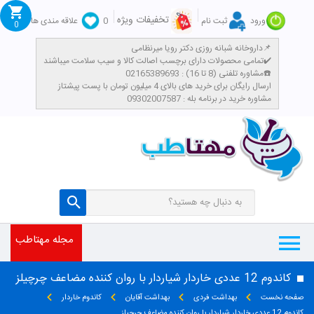
تخفیفات ویژه
ورود
ثبت نام
0
علاقه مندی ها
0
داروخانه شبانه روزی دکتر رویا میرنظامی📌
تمامی محصولات دارای برچسب اصالت کالا و سیب سلامت میباشند✔️
مشاوره تلفنی (8 تا 16) : 02165389693☎️
​ارسال رایگان برای خرید های بالای 4 میلیون تومان با پست پیشتاز
مشاوره خرید در برنامه بله : 09302007587
مجله مهتاطب
کاندوم 12 عددی خاردار شیاردار با روان کننده مضاعف چرچیلز
صفحه نخست
بهداشت فردی
بهداشت آقایان
کاندوم خاردار
کاندوم 12 عددی خاردار شیاردار با روان کننده مضاعف چرچیلز