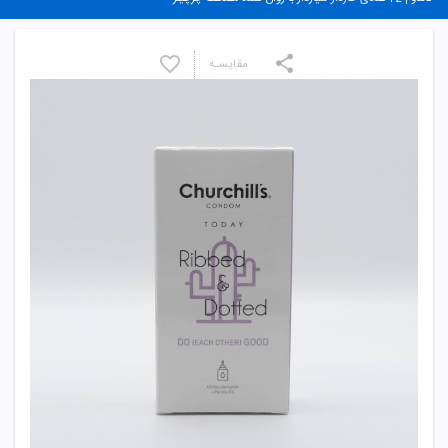
مقایسـه