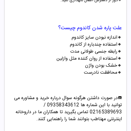
🔷دور از دسترس اطفال نگهداری کنید.
علت پاره شدن کاندوم چیست؟
🔸اندازه نبودن سایز کاندوم
🔸استفاده چندباره از کاندوم
🔸رابطه جنسی طولانی مدت
🔸استفاده از روان کننده مثل وازلین
🔸خشک بودن واژن
🔸محافظت نادرست
☎️در صورت داشتن هرگونه سوال درباره خرید و مشاوره می
توانید با این شماره ها 09358343612 /
02165389693
تماس بگیرید تا همکاران ما در داروخانه
اینترنتی مهتاطب بتوانند شما را راهنمایی کنند.