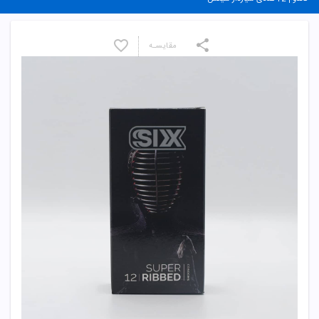
مقایسـه