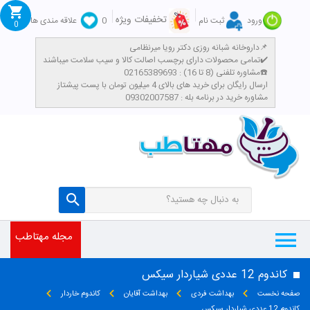
تخفیفات ویژه
ورود
ثبت نام
0
علاقه مندی ها
0
داروخانه شبانه روزی دکتر رویا میرنظامی📌
تمامی محصولات دارای برچسب اصالت کالا و سیب سلامت میباشند✔️
مشاوره تلفنی (8 تا 16) : 02165389693☎️
​ارسال رایگان برای خرید های بالای 4 میلیون تومان با پست پیشتاز
مشاوره خرید در برنامه بله : 09302007587
مجله مهتاطب
کاندوم 12 عددی شیاردار سیکس
صفحه نخست
بهداشت فردی
بهداشت آقایان
کاندوم خاردار
کاندوم 12 عددی شیاردار سیکس