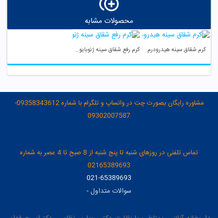
محصولات مشابه
کرم شقاق سینه هیدرودرم
کرم رفع شقاق سینه ژنوبایوتیک
مشاوره رایگان بصورت چت در واتساپ و تلگرام با شماره 09358343612-
09302007587
تماس تلفنی در روزهای شنبه تا پنج شنبه از 8 صبح تا 4 عصر به شماره
02165389693
021-65389693
سوالات متداول
-