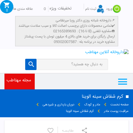
تخفیفات ویژه
0
علاقه مندی ها
ورود
ثبت نام
0
داروخانه شبانه روزی دکتر رویا میرنظامی📌
تمامی محصولات دارای برچسب اصالت کالا و سیب سلامت میباشند✔️
مشاوره تلفنی (8 تا 16) : 02165389693☎️
​ارسال رایگان برای خرید های بالای 4 میلیون تومان با پست پیشتاز
مشاوره خرید در برنامه بله : 09302007587
مجله مهتاطب
کرم شقاش سینه الوینا
صفحه نخست
مادر و کودک
دوران بارداری و شیردهی
مراقبت پوست مادر
کرم شقاش سینه الوینا
مقایسـه