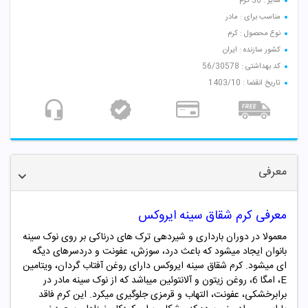
سایز : 30 گرم
مناسب برای : مادر
نوع محصول : کرم
کشور سازنده : ایران
کد بهداشتی : 56/30578
تاریخ انقضا : 1403/10
معرفی
معرفی کرم شقاق سینه ایروکس
معمولا در دوران بارداری و شیردهی ترک های درناکی بر روی نوک سینه
بانوان ایجاد میشود که باعث درد، سوزش، عفونت و دردسرهای دیگه
ای میشود. کرم شقاق سینه ایروکس دارای روغن آفتاب گردان، ویتامین
E
، امگا 6، روغن زیتون و آلانتوئین میباشد که از نوک سینه مادر در
برابرخشکی، عفونت، التهاب و قرمزی جلوگیری میکرد. این کرم فاقد