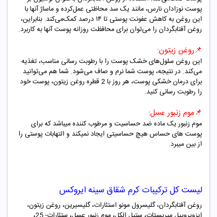
پوست نوزادان نارس، مانند یک سد محاظتی عمل‌کرده و ماساژ آنها با
این روغن به کاهش عفونت پوستی تا ۱۴ درصد کمک‌می‌کند. بنابراین،
روغن آفتابگردان را می‌توان برای محافظت روزانه پوست آنها به ‌کاربرد
.
📌
روغن زیتون:
این روغن سلول‌های خشک پوست را با رطوبت رسانی مناسب، تغذیه
می‌کند. در نتیجه، پوست شما نرم و صاف می‌شود. شما هم می‌توانید
برای درمان خشکی پوست، هر روز با 2 قطره روغن زیتون، پوست خود
را رطوبت رسانی کنید.
📌
موم زنبور عسل:
موم زنبور یک ماده ضد حساسیت و مرطوب کننده میباشد که برای
پوست های حساس هیچ حساسیتی ایجاد نمیکند و التهابات پوستی را
از بین میبرد.
لیست کل ترکیبات کرم شقاق سینه ایروکس
روغن آفتابگردان، گلیسرول مونو استئارات، گلیسیرین، روغن زیتون،
ایزوپروپیل میریستات، ستیل الکل، موم زنبور عسل، ستئارات- 25،