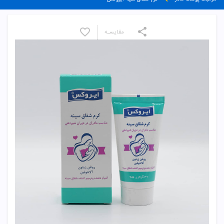
مقایسـه