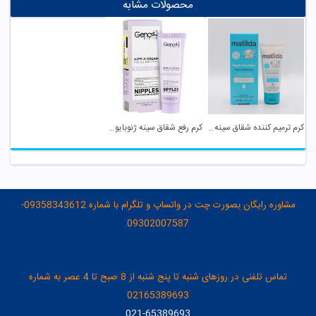
محصولات مشابه
کرم ترمیم کننده شقاق سینه ماتیلدا
کرم رفع شقاق سینه ژنوبایوتیک
مشاوره رایگان بصورت چت در واتساپ و تلگرام با شماره 09358343612-
09302007587
تماس تلفنی در روزهای شنبه تا پنج شنبه از 8 صبح تا 4 عصر به شماره
02165389693
021-65389693