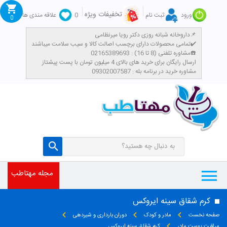
تخفیفات ویژه
ورود
ثبت نام
0
علاقه مندی ها
0
داروخانه شبانه روزی دکتر رویا میرنظامی📌
تمامی محصولات دارای برچسب اصالت کالا و سیب سلامت میباشند✔️
مشاوره تلفنی (8 تا 16) : 02165389693☎️
​ارسال رایگان برای خرید های بالای 4 میلیون تومان با پست پیشتاز
مشاوره خرید در برنامه بله : 09302007587
مجله مهتاطب
کرم شقاق سینه ایروکس
صفحه نخست
مادر و کودک
دوران بارداری و شیردهی
مراقبت پوست مادر
کرم شقاق سینه ایروکس