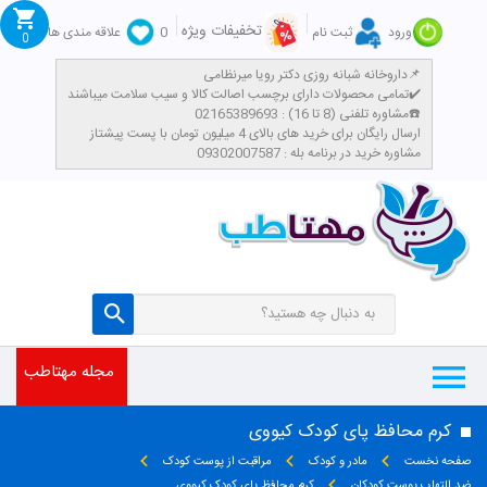
تخفیفات ویژه
ورود
ثبت نام
0
علاقه مندی ها
0
داروخانه شبانه روزی دکتر رویا میرنظامی📌
تمامی محصولات دارای برچسب اصالت کالا و سیب سلامت میباشند✔️
مشاوره تلفنی (8 تا 16) : 02165389693☎️
​ارسال رایگان برای خرید های بالای 4 میلیون تومان با پست پیشتاز
مشاوره خرید در برنامه بله : 09302007587
مجله مهتاطب
کرم محافظ پای کودک کیووی
صفحه نخست
مادر و کودک
مراقبت از پوست کودک
ضد التهاب پوست کودکان
کرم محافظ پای کودک کیووی