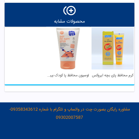
محصولات مشابه
کرم محافظ پای بچه ایروکس
لوسیون محافظ پا کودک بیبی فرست
مشاوره رایگان بصورت چت در واتساپ و تلگرام با شماره 09358343612-
09302007587