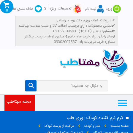
تخفیفات ویژه
ورود
ثبت نام
0
علاقه مندی ها
0
داروخانه شبانه روزی دکتر رویا میرنظامی📌
تمامی محصولات دارای برچسب اصالت کالا و سیب سلامت میباشند✔️
مشاوره تلفنی (8 تا 16) : 02165389693☎️
​ارسال رایگان برای خرید های بالای 4 میلیون تومان با پست پیشتاز
مشاوره خرید در برنامه بله : 09302007587
مجله مهتاطب
کرم نرم کننده کودک اوری فاب
صفحه نخست
مادر و کودک
مراقبت از پوست کودک
مرطوب کننده پوست کودکان
کرم نرم کننده کودک اوری فاب