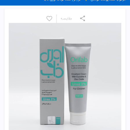
مقایسـه