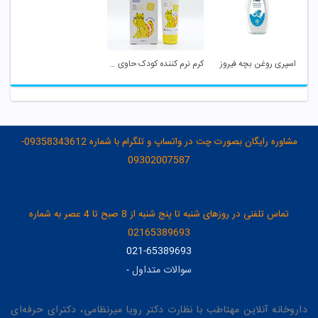
اسپری روغن بچه فیروز
کرم نرم کننده کودک حاوی 6% اوره و اوسرین بیبی فرست
مشاوره رایگان بصورت چت در واتساپ و تلگرام با شماره 09358343612-
09302007587
تماس تلفنی در روزهای شنبه تا پنج شنبه از 8 صبح تا 4 عصر به شماره
02165389693
021-65389693
سوالات متداول
-
داروخانه آنلاین مهتاطب با نظارت دکتر رویا میرنظامی، دکترای حرفه‌ای