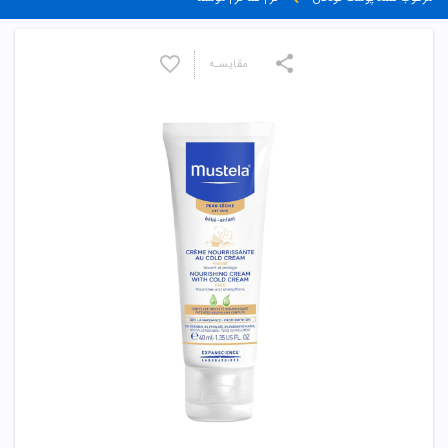
مقایسـه