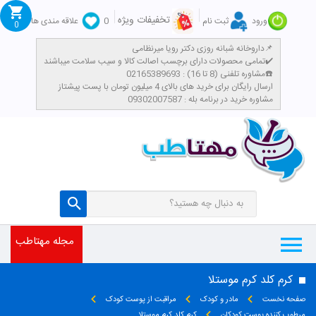
تخفیفات ویژه
ورود
ثبت نام
0
علاقه مندی ها
0
داروخانه شبانه روزی دکتر رویا میرنظامی📌
تمامی محصولات دارای برچسب اصالت کالا و سیب سلامت میباشند✔️
مشاوره تلفنی (8 تا 16) : 02165389693☎️
​ارسال رایگان برای خرید های بالای 4 میلیون تومان با پست پیشتاز
مشاوره خرید در برنامه بله : 09302007587
مجله مهتاطب
کرم کلد کرم موستلا
صفحه نخست
مادر و کودک
مراقبت از پوست کودک
مرطوب کننده پوست کودکان
کرم کلد کرم موستلا