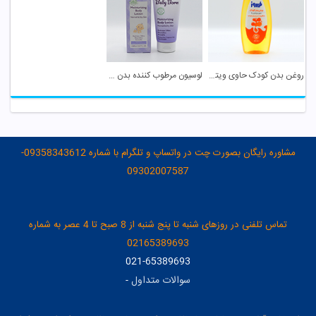
روغن بدن کودک حاوی ویتامین E فیروز
لوسیون مرطوب کننده بدن کودک بیبی برن
مشاوره رایگان بصورت چت در واتساپ و تلگرام با شماره 09358343612-
09302007587
تماس تلفنی در روزهای شنبه تا پنج شنبه از 8 صبح تا 4 عصر به شماره
02165389693
021-65389693
سوالات متداول
-