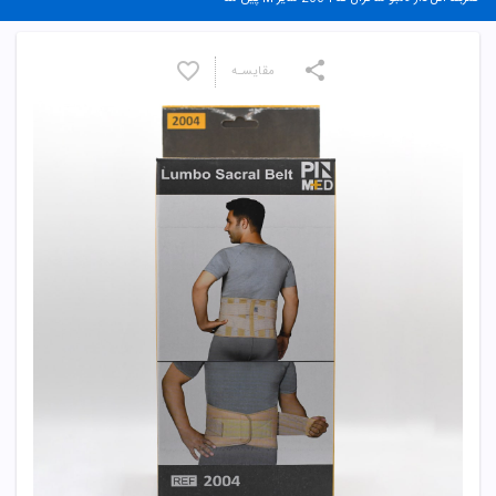
مقایسـه