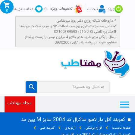
تخفیفات ویژه
ورود
ثبت نام
0
علاقه مندی ها
0
داروخانه شبانه روزی دکتر رویا میرنظامی📌
تمامی محصولات دارای برچسب اصالت کالا و سیب سلامت میباشند✔️
مشاوره تلفنی (8 تا 16) : 02165389693☎️
​ارسال رایگان برای خرید های بالای 4 میلیون تومان با پست پیشتاز
مشاوره خرید در برنامه بله : 09302007587
مجله مهتاطب
کمربند آتل دار لامبو ساکرال کد 2004 سایز M پین مد
صفحه نخست
لوازم پزشکی
ارتوپدی
کمربند طبی
کمربند آتل دار لامبو ساکرال کد 2004 سایز M پین مد