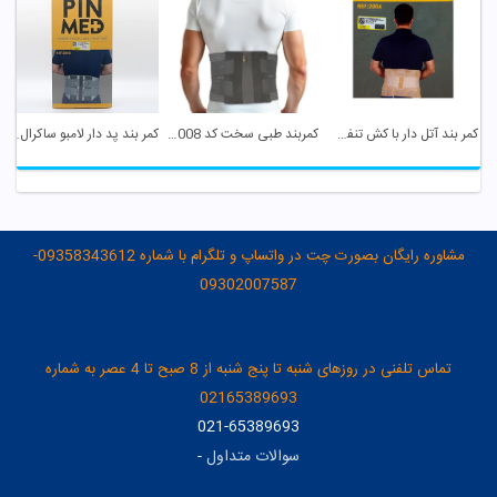
کمر بند آتل دار با کش تنفسی 2006 سایز XXL پین مد
کمربند طبی سخت کد 2008 سایز M پین مد
کمر بند پد دار لامبو ساکرال 2005 سایز XXXL پین مد
مشاوره رایگان بصورت چت در واتساپ و تلگرام با شماره 09358343612-
09302007587
تماس تلفنی در روزهای شنبه تا پنج شنبه از 8 صبح تا 4 عصر به شماره
02165389693
021-65389693
سوالات متداول
-