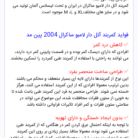
کمربند آتل دار لامپو ساکرال در ایران و تحت لیسانس آلمان تولید می
شود و در سایز های مختلف
XL
و
L
،
M
موجود است.
فواید
کمربند آتل دار لامبو ساکرال 2004 پین مد
✅
کاهش درد کمر:
افرادی که دارای دیسک کمر بوده و در قسمت پایینی کمر درد دارند،
می توانند به راحتی با استفاده از کمربند طبی کمردرد را تسکین بخشند.
✅
طراحی ساخت منحصر بفرد:
این نوع از کمربندها دارای لایه ای بسیار منعطف و محکم می باشند.
بدین ترتیب معمولا افرادی که از این کمربند استفاده می کنند، هرگز
خسته نمی شوند. طراحی منحصر به فرد این کمربند طبی باعث شده تا
به خوبی از ستون فقرات محافظت شده، این موضوع می تواند در
سلامتی ستون فقرات و کمر افراد تاثیرات فراوانی داشته باشد.
✅
بدون ایجاد خستگی و دارای تهویه:
با توجه به اینکه احتمال عرق کردن کمر در هنگامی که از کمربند طبی
استفاده می شود بوده، معمولا منافذ بسیار زیادی بر روی این کمربند
تعبیه شده است، بدین ترتیب معمولا افرادی که از کمربند طبی استفاده