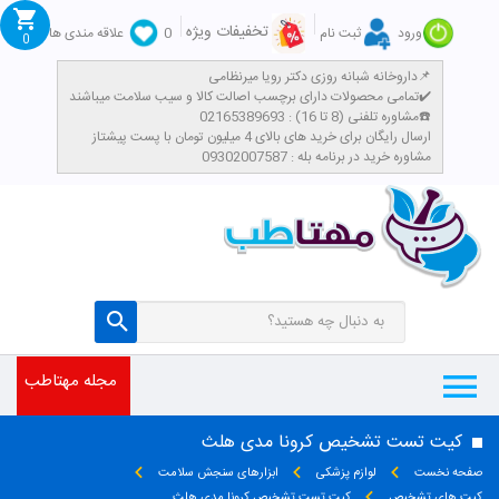
تخفیفات ویژه
ورود
ثبت نام
0
علاقه مندی ها
0
داروخانه شبانه روزی دکتر رویا میرنظامی📌
تمامی محصولات دارای برچسب اصالت کالا و سیب سلامت میباشند✔️
مشاوره تلفنی (8 تا 16) : 02165389693☎️
​ارسال رایگان برای خرید های بالای 4 میلیون تومان با پست پیشتاز
مشاوره خرید در برنامه بله : 09302007587
مجله مهتاطب
کیت تست تشخیص کرونا مدی هلث
صفحه نخست
لوازم پزشکی
ابزارهای سنجش سلامت
کیت های تشخیص
کیت تست تشخیص کرونا مدی هلث