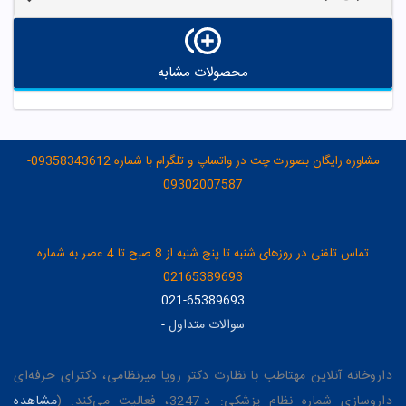
محصولات مشابه
مشاوره رایگان بصورت چت در واتساپ و تلگرام با شماره 09358343612-
09302007587
تماس تلفنی در روزهای شنبه تا پنج شنبه از 8 صبح تا 4 عصر به شماره
02165389693
021-65389693
سوالات متداول
-
داروخانه آنلاین مهتاطب با نظارت دکتر رویا میرنظامی، دکترای حرفه‌ای
داروسازی شماره نظام پزشکی: د-3247، فعالیت می‌کند. (
مشاهده