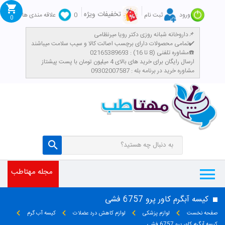
تخفیفات ویژه
ورود
ثبت نام
0
علاقه مندی ها
0
داروخانه شبانه روزی دکتر رویا میرنظامی📌
تمامی محصولات دارای برچسب اصالت کالا و سیب سلامت میباشند✔️
مشاوره تلفنی (8 تا 16) : 02165389693☎️
​ارسال رایگان برای خرید های بالای 4 میلیون تومان با پست پیشتاز
مشاوره خرید در برنامه بله : 09302007587
مجله مهتاطب
کیسه آبگرم کاور پرو 6757 فشی
صفحه نخست
لوازم پزشکی
لوازم کاهش درد عضلات
کیسه آب گرم
کیسه آبگرم کاور پرو 6757 فشی