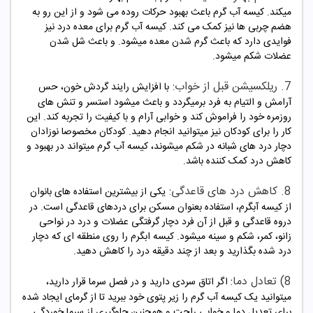
میکند. کیسه آب گرم باعث بهبود حرکات روده می شود و از این رو به
هضم چربی ها نیز کمک می کند. کیسه آب گرم برای معده درد نیز
فوایدی دارد که باعث گرم شدن معده میشود. و باعث شل شدن
عضلات شکم میشود.
7. ریلکسیشن قبل از خواب:
با افزایش رایند گردش خون، حس
آرامش و التیام به فرد برمیگردد و باعث میشود استسر و تنش های
روزمره خود را فراموش کند و خوابی آرام و با کیفیت را تجربه کند. این
کار را برای کودکان نیز میتوانید انجام دهید. کودکان مخصوصا نوزادان
دچار درد های شبانه در شکم میشوند، کیسه آب گرم میتواند در بهبود و
کاهش درد کمک کننده باشد.
8. کاهش درد های قاعدگی:
یکی از بیشترین استفاده های بانوان
از کیسه آبگرم، استفاده بعنوان مسکن برای دردهای قاعدگی است. در
دروه قاعدگی و قبل از آن فرد دچار گرفتگی عضلات و درد در نواحی
زانو، کمر، شکم و سینه میشود. کیسه ابگرم را روی منطقه ای که دچار
درد شده بگذارید و بعد از چند دقیقه درد را کاهش دهید.
8) تعادل دما:
اگر اتاق سردی دارید و در فصل سرما قرار دارید،
میتوانید یک کیسه آب گرم را زیر پتوی خود ببرید تا از گرمای ایجاد شده
برای تعدیل دما و خوابی راحت و همچنین جلوگیری از سرما خوردگی