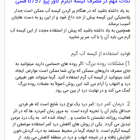
نکات مهم در مصرف کیسه آبگرم کاور پرو 6757 فشی
به یاد داشته باشید که در هنگام پر کردن کیسه آب ممکن است جدار
پلاستیکی این کیسه بیش از حد داغ شود و از این رو به دست هایتان
آسیب برساند.
همچنین به یاد داشته باشید که پیش از استفاده مجدد از این کیسه آب
گرم می باید آن را با آب سر پر نمایید.
فواید استفاده از کیسه آب گرم
1) مشکلات روده بزرگ:
اگر روده های حساسی دارید میتوانید به
جای مصرف داروهای مسکن که برای شما ممکن است عوارض ایجاد
کنند میتوانید از کیسه آب گرم استفاده کنید. گرما میتواند طور طبیعی
درد و التهاب را آرام می کند این روش اصولاً به عضلات روده بزرگ
کمک می کند و در نهایت درد از بین می رود.
2. درمان کمر درد:
کمر درد یک نوع درد شایع است که هر فردی
حداقل یکبار آن را تحربه کرده است. به مرور زمان کمردرد ها که در اثر
فعالیت روزانه، نشستن نا مناسب و... ایجاد شده اند به یک درد مزمن
تبدیل می گردد. یکی از روش های کاهش درد کمر استفاده موضعی از
کیسه آبگرم است. با ایجاد گرما در محیط مستعد به درد، گردش خون
افزایش یافته و در نتیجه لتهاب و درد در منطقه کاهش می یابد. از