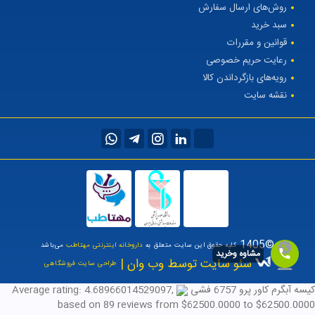
روش‌های ارسال سفارش
سبد خرید
قوانین و مقررات
رعایت حریم خصوصی
رویه‌های بازگرداندن کالا
نقشه سایت
©1405
کلیه حقوق این سایت متعلق به
داروخانه اینترنتی مهتاطب
می‌باشد
مشاوه وخرید
سئو سایت توسط وب وان |
طراحی سایت فروشگاهی
کیسه آبگرم کاور پرو 6757 فشی
,
4.68966014529097
Average rating:
based on
89
reviews
from $
62500.0000
to $
62500.0000