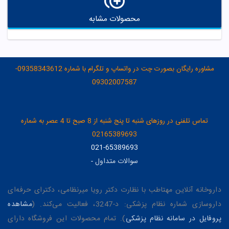
محصولات مشابه
مشاوره رایگان بصورت چت در واتساپ و تلگرام با شماره 09358343612-
09302007587
تماس تلفنی در روزهای شنبه تا پنج شنبه از 8 صبح تا 4 عصر به شماره
02165389693
021-65389693
سوالات متداول
-
داروخانه آنلاین مهتاطب با نظارت دکتر رویا میرنظامی، دکترای حرفه‌ای
داروسازی شماره نظام پزشکی: د-3247، فعالیت می‌کند. (
مشاهده
پروفایل در سامانه نظام پزشکی
). تمام محصولات این فروشگاه دارای