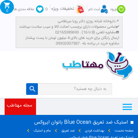
تخفیفات ویژه
ورود
ثبت نام
0
علاقه مندی ها
0
داروخانه شبانه روزی دکتر رویا میرنظامی📌
تمامی محصولات دارای برچسب اصالت کالا و سیب سلامت میباشند✔️
مشاوره تلفنی (8 تا 16) : 02165389693☎️
​ارسال رایگان برای خرید های بالای 4 میلیون تومان با پست پیشتاز
مشاوره خرید در برنامه بله : 09302007587
مجله مهتاطب
استیک ضد تعریق Blue Ocean بانوان ایروکس
صفحه نخست
بهداشت فردی
ضد تعریق
مام و استیک
استیک ضد تعریق Blue Ocean بانوان ایروکس