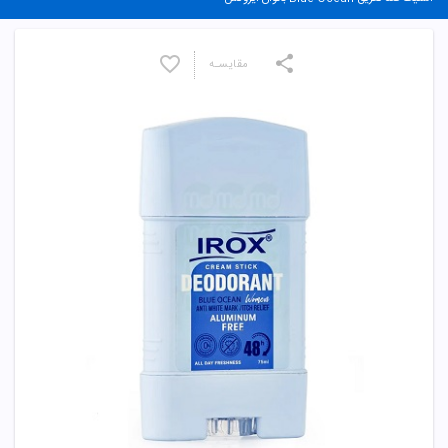
مقایسـه