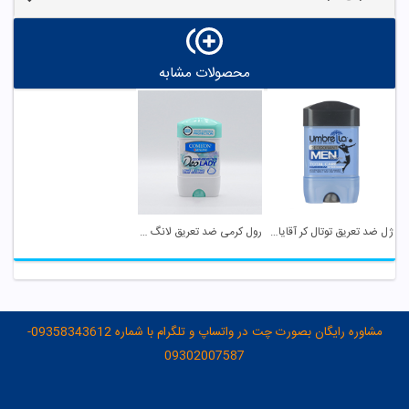
محصولات مشابه
ژل ضد تعریق توتال کر آقایان آمبرلا
رول کرمی ضد تعریق لانگ لستینگ زنانه کامان
مشاوره رایگان بصورت چت در واتساپ و تلگرام با شماره 09358343612-
09302007587