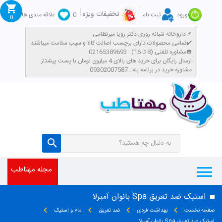
تخفیفات ویژه
ورود
ثبت نام
0
علاقه مندی ها
0
داروخانه شبانه روزی دکتر رویا میرنظامی📌
تمامی محصولات دارای برچسب اصالت کالا و سیب سلامت میباشند✔️
مشاوره تلفنی (8 تا 16) : 02165389693☎️
​ارسال رایگان برای خرید های بالای 4 میلیون تومان با پست پیشتاز
مشاوره خرید در برنامه بله : 09302007587
مجله مهتاطب
استیک ضد تعریق Spa بانوان آمبرلا
صفحه نخست
بهداشت فردی
ضد تعریق
مام و استیک
استیک ضد تعریق Spa بانوان آمبرلا