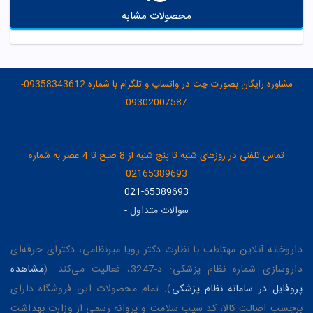
محصولات مشابه
مشاوره رایگان بصورت چت در واتساپ و تلگرام با شماره 09358343612-
09302007587
تماس تلفنی در روزهای شنبه تا پنج شنبه از 8 صبح تا 4 عصر به شماره
02165389693
021-65389693
سوالات متداول
-
داروخانه آنلاین مهتاطب با نظارت دکتر رویا میرنظامی، دکترای حرفه‌ای
داروسازی شماره نظام پزشکی: د-3247، فعالیت می‌کند. (
مشاهده
پروفایل در سامانه نظام پزشکی
). تمام محصولات این فروشگاه دارای
برچسب اصالت کالا، کد سیب سلامت و پروانه رسمی از وزارت بهداشت