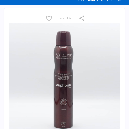
مقایسـه