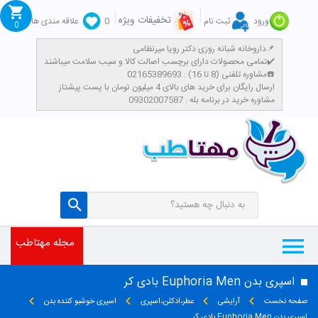
تخفیفات ویژه
ورود
ثبت نام
0
علاقه مندی ها
0
داروخانه شبانه روزی دکتر رویا میرنظامی📌
تمامی محصولات دارای برچسب اصالت کالا و سیب سلامت میباشند✔️
مشاوره تلفنی (8 تا 16) : 02165389693☎️
​ارسال رایگان برای خرید های بالای 4 میلیون تومان با پست پیشتاز
مشاوره خرید در برنامه بله : 09302007587
مجله مهتاطب
اسپری بدن Euphoria Men بادی کر
صفحه نخست
آرایشی
عطر،ادکلن،اسپری
اسپری خوشبو کننده بدن
اسپری بدن Euphoria Men بادی کر