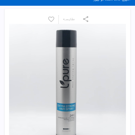
مقایسـه