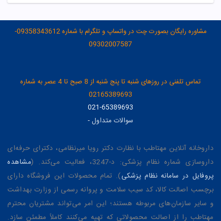
مشاوره رایگان بصورت چت در واتساپ و تلگرام با شماره 09358343612-
09302007587
تماس تلفنی در روزهای شنبه تا پنج شنبه از 8 صبح تا 4 عصر به شماره
02165389693
021-65389693
سوالات متداول
-
داروخانه آنلاین مهتاطب با نظارت دکتر رویا میرنظامی، دکترای حرفه‌ای
داروسازی شماره نظام پزشکی: د-3247، فعالیت می‌کند. (
مشاهده
پروفایل در سامانه نظام پزشکی
). تمام محصولات این فروشگاه دارای
برچسب اصالت کالا، کد سیب سلامت و پروانه رسمی از وزارت بهداشت
و سایر سازمان‌های مربوطه هستند؛ این امر می‌تواند مشتریان محترم
مهتاطب را از اصالت محصولاتی که تهیه می‌کنند کاملاً مطمئن سازد.