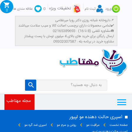
تخفیفات ویژه
ورود
ثبت نام
0
علاقه مندی ها
0
داروخانه شبانه روزی دکتر رویا میرنظامی📌
تمامی محصولات دارای برچسب اصالت کالا و سیب سلامت میباشند✔️
مشاوره تلفنی (8 تا 16) : 02165389693☎️
​ارسال رایگان برای خرید های بالای 4 میلیون تومان با پست پیشتاز
مشاوره خرید در برنامه بله : 09302007587
مجله مهتاطب
اسپری حالت دهنده مو لپیور
صفحه نخست
مراقبت مو
روغن و سرم مو
اسپری ضد گره مو
اسپری حالت دهنده مو لپیور