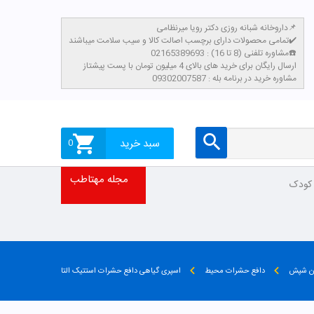
داروخانه شبانه روزی دکتر رویا میرنظامی📌
تمامی محصولات دارای برچسب اصالت کالا و سیب سلامت میباشند✔️
مشاوره تلفنی (8 تا 16) : 02165389693☎️
​ارسال رایگان برای خرید های بالای 4 میلیون تومان با پست پیشتاز
مشاوره خرید در برنامه بله : 09302007587
سبد خرید
0
مجله مهتاطب
 کودک
ان شپش
دافع حشرات محیط
اسپری گیاهی دافع حشرات استتیک التا