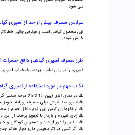
عصاره به صورت سنتی به عنوان یک حشره کش ا
می شود.
عوارض مصرف بیش از حد از
اسپری گیاه
این محصول گیاهی است و عوارض جانبی خطرناکی بر
خارش شوند.
طرز مصرف
اسپری گیاهی دافع حشرات اس
اسپری را بر روی لباس، پرده، رختخواب اسپری نم
نکات مهم در مورد استفاده از
اسپری گیاه
🔺
در دمای اتاق (بین 15 تا 25 درجه سانتی گراد) و به دور از نور خورشید و رطوبت نگهداری شود.
🔺شامپو
ضد شپش برای مصرف روزانه تجویز نمی
🔺
از نگهداری کردن این فوم داخل حمام و مح
🔺
زنان شیرده و باردار با تجویز پزشک از این دا
🔺
شامپو را دور از دید و دسترس کودکان و حیو
🔺
اگر کسی در اثر بلعیدن دارو دچار علائم ج