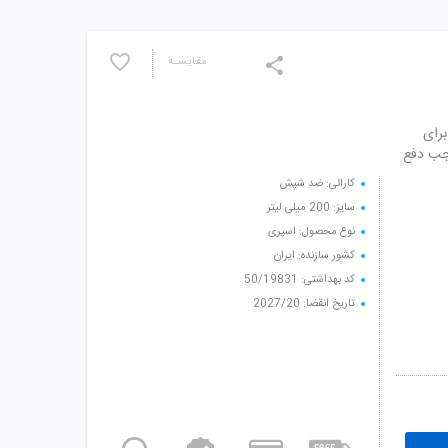
مقایسـه
رای
وجب دفع
کارائی: ضد شپش
سایز: 200 میلی لیتر
نوع محصول: اسپری
کشور سازنده: ایران
کد بهداشتی: 50/19831
تاریخ انقضا: 2027/20