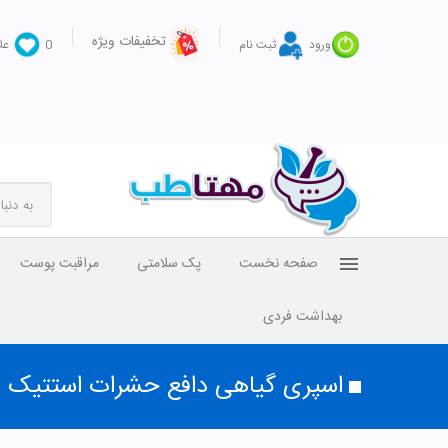
تخفیفات ویژه
ورود
ثبت نام
0
عل
صفحه نخست
پک سلامتی
مراقبت پوست
بهداشت فردی
اسپری گیاهی دافع حشرات استتیک ال