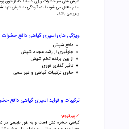
شپش های سر حشرات ریزی هستند که از خون پوست سر
سالم منتقل می شود؛ البته آلودگی به شپش تنها نش
ویروسی باشد.
ویژگی های
اسپری گیاهی دافع حشرات اس
🔹 دافع شپش
🔹 جلوگیری از رشد مجدد شپش
🔹 از بین برنده تخم شپش
🔹 تاثیر گذاری فوری
🔹 حاوی ترکیبات گیاهی و غیر سمی
ترکیبات و فواید
اسپری گیاهی دافع حشرا
پیرتروم
:
📌
گیاهی حشره کش است و به طور طبیعی در کشاور