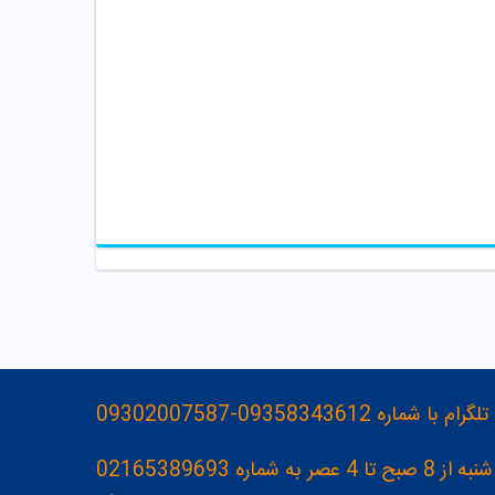
093583436-09302007587
ه 02165389693