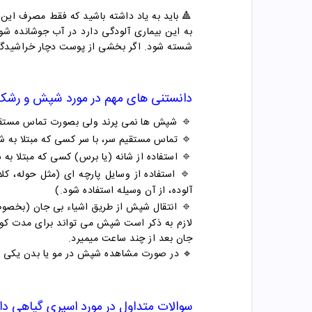
🔺 با
ید به یاد داشته باشید که فقط مصرف این 
به این بیماری آلودگی دارد در آب جوشانده شو
شسته شود. اگر بخشی از پوست دچار خراشیدگی
دانستنی های مهم در مورد شپش و رشک
🔹
شپش ها نمی پرند ولی بصورت تماس مستقیم ب
🔹
تماس مستقیم سر، با سر کسی که مبتلا به
🔹
استفاده از شانه (یا برس) کسی که مبتلا ب
🔹
استفاده از وسایل پارچه ای (مثل حوله، 
آلوده، از آن وسیله استفاده شود.)
🔹
انتقال شپش از طریق اشیاء بی جان (بخصوص
لازم به ذکر است شپش می تواند برای مدت کوتا
جان بعد از چند ساعت میمیرد.
🔹 در صورت مشاهده شپش در مو یا بدن یکی از 
سوالات متداول در مورد
اسپری گیاهی دا