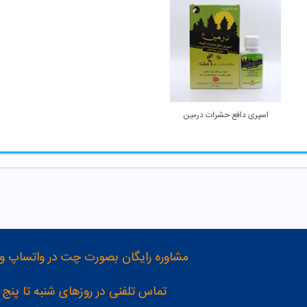
اسپری دافع حشرات درمین
مشاوره رایگان بصورت چت در واتساپ و تلگرام با شماره 12
تماس تلفنی در روزهای شنبه تا پنج شنبه از 8 صبح تا 4 عصر به شمار