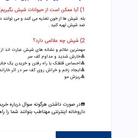
1) آیا ممکن است از حیوانات شپش بگیریم؟
بله. شپش ها از خون تغذیه می کنند و می توانند در
ضد شپش تهیه کنید .
2) شپش چه علائمی دارد؟
مهمترین علائم و نشانه های شپش عبارت اند از:
🔺خارش شدید و مداوم کف سر
🔺
احساس قلقلک یا راه رفتن و خزیدن یک جانو
🔺
ایجاد زخم و خراش روی کف سر در اثر خاراند
🔺
ریزش مو
☎️در صورت داشتن هرگونه سوال درباره خرید و مشاوره می تو
داروخانه اینترنتی مهتاطب بتوانند شما را راه