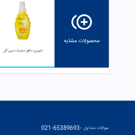
محصولات مشابه
اسپری دافع حشرات سی گل
021-65389693
-
سوالات متداول