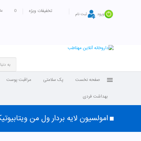
تخفیفات ویژه
0
عل
ورود
ثبت نام
صفحه نخست
پک سلامتی
مراقبت پوست
بهداشت فردی
امولسیون لایه بردار ول من ویتابیوت