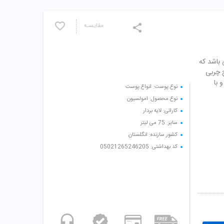
مقایسـه
 باشد که
 چربی
ه و با
نوع پوست: انواع پوست
نوع محصول: امولسیون
کارائی: لایه بردار
سایز: 75 می لیتر
کشور سازنده: انگلستان
کد بهداشتی: 05021265246205