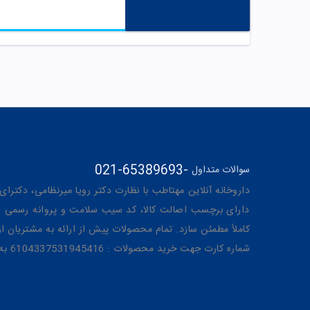
021-65389693
-
سوالات متداول
داروخانه آنلاین مهتاطب با نظارت دکتر رویا میرنظامی، دکترای حرفه‌ای دار
دارای برچسب اصالت کالا، کد سیب سلامت و پروانه رسمی از 
کاملاً مطمئن سازد. تمام محصولات پیش از ارائه به مشتریان 
شماره کارت جهت خرید محصولات : 6104337531945416 به نام رویا میرنظامی