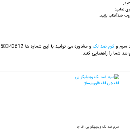
نید.
ی نمایید.
وب ضدآفتاب بزنید.
د سرم و
کرم ضد لک
و مشاوره می توانید با این شماره ها 09358343612 / 02165389693
نند شما را راهنمایی کنند.
یگمنتا آردن
سرم ضد لک ویتیلیگو بی اف جی اف فلورویساژ