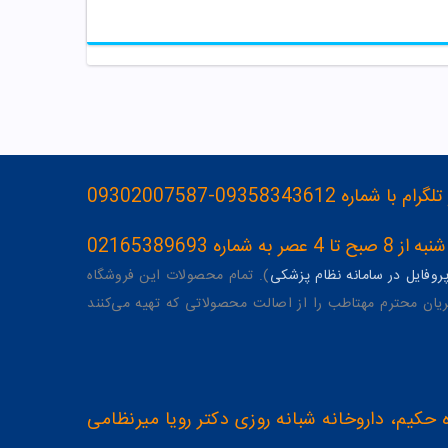
093583436-09302007587
ه 02165389693
وفایل در سامانه نظام پزشکی
). تمام محصولات این فروشگاه
یان محترم مهتاطب را از اصالت محصولاتی که تهیه می‌کنند
 حکیم، داروخانه شبانه روزی دکتر رویا میرنظامی