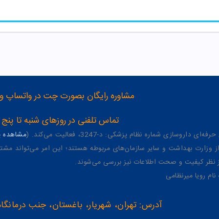
مشاوره رایگان بصورت چت در واتساپ و تلگرام با شماره 12
تماس تلفنی در روزهای شنبه تا پنج شنبه از 8 صبح تا 4 عصر به شمار
وسازی شماره نظام پزشکی: د-3247، فعالیت می‌کند. (
مشاهده پر
وزارت بهداشت و سایر سازمان‌های مربوطه هستند؛ این امر می‌تواند مشتر
از نظر کیفیت و صحت اطلاعات نیز بررسی می‌شوند.
آدرس: تهران، شهریار، باغستان، جنب درمانگاه