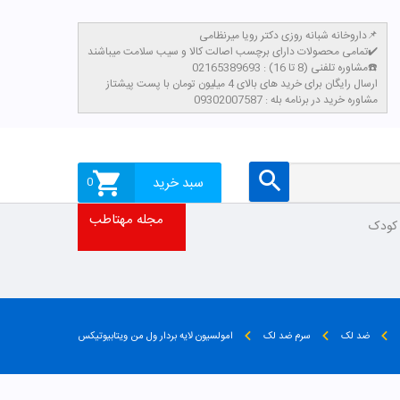
داروخانه شبانه روزی دکتر رویا میرنظامی📌
تمامی محصولات دارای برچسب اصالت کالا و سیب سلامت میباشند✔️
مشاوره تلفنی (8 تا 16) : 02165389693☎️
​ارسال رایگان برای خرید های بالای 4 میلیون تومان با پست پیشتاز
مشاوره خرید در برنامه بله : 09302007587
سبد خرید
0
مجله مهتاطب
 کودک
ضد لک
سرم ضد لک
امولسیون لایه بردار ول من ویتابیوتیکس