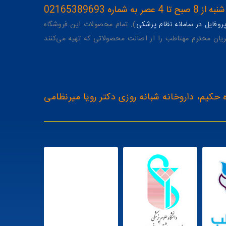
ه 02165389693
وفایل در سامانه نظام پزشکی
). تمام محصولات این فروشگاه
یان محترم مهتاطب را از اصالت محصولاتی که تهیه می‌کنند
 حکیم، داروخانه شبانه روزی دکتر رویا میرنظامی