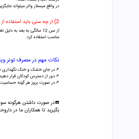
در واقع میسلار واتر میتواند جایگز
2) از چه سنی باید استفاده از شوینده ها را شروع کرد؟
از سن 12 سالگی به بعد به
مناسب استفاده کرد.
نکات مهم در مصرف تونر ویتامین C پلاس پوست چ
📌در جای خشک و خنک نگهداری ش
📌دور از دسترس کودکان قرار دهید
📌در صورت بروز هر گونه حساسیت 
☎️در صورت داشتن هرگونه سوال درباره خر
بگیرید تا همکاران ما در داروخا