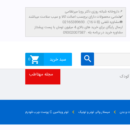
داروخانه شبانه روزی دکتر رویا میرنظامی📌
تمامی محصولات دارای برچسب اصالت کالا و سیب سلامت میباشند✔️
مشاوره تلفنی (8 تا 16) : 02165389693☎️
​ارسال رایگان برای خرید های بالای 4 میلیون تومان با پست پیشتاز
مشاوره خرید در برنامه بله : 09302007587
سبد خرید
0
مجله مهتاطب
 کودک
 و بدن
میسلار واتر، تونر و تونیک
تونر ویتامین C پوست چرب نئودرم