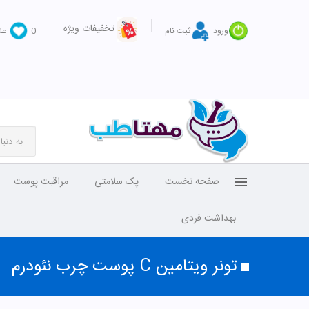
تخفیفات ویژه
ورود
ثبت نام
0
عل
صفحه نخست
پک سلامتی
مراقبت پوست
بهداشت فردی
تونر ویتامین C پوست چرب نئودرم