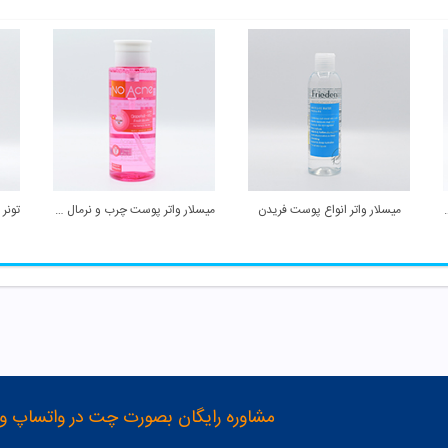
ختلط ویتابیکس
میسلار واتر انواع پوست فریدن
میسلار واتر پوست چرب و نرمال گریپ فروت نو آکنه
مشاوره رایگان بصورت چت در واتساپ و تلگرام با شماره 12