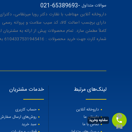
021-65389693
-
سوالات متداول
داروخانه آنلاین مهتاطب با نظارت دکتر رویا میرنظامی، دکترای حرفه‌ای دار
دارای برچسب اصالت کالا، کد سیب سلامت و پروانه رسمی از 
کاملاً مطمئن سازد. تمام محصولات پیش از ارائه به مشتریان 
شماره کارت جهت خرید محصولات : 6104337531945416 به نام رویا میرنظامی
لینک‌های مرتبط
خدمات مشتریان
داروخانه آنلاین
حساب کاربری
داستان ما
روش‌های ارسال سفارش
مشاوه وخرید
تماس با ما
سبد خرید
پرسش‌های متداول
قوانین و مقررات