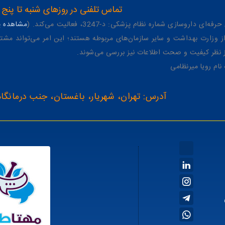
تماس تلفنی در روزهای شنبه تا پنج شنبه از 8 صبح تا 4 عصر به شمار
وسازی شماره نظام پزشکی: د-3247، فعالیت می‌کند. (
مشاهده پر
وزارت بهداشت و سایر سازمان‌های مربوطه هستند؛ این امر می‌تواند مشتر
از نظر کیفیت و صحت اطلاعات نیز بررسی می‌شوند.
آدرس: تهران، شهریار، باغستان، جنب درمانگاه