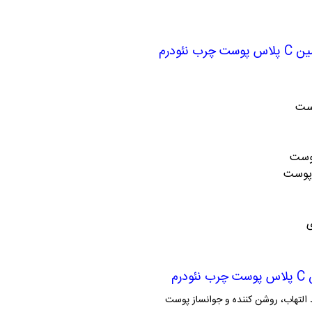
نئودرم
وست
پوست
 پوست
ی
رم
د التهاب، روشن کننده و جوانساز پوست