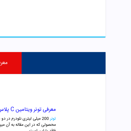
معر
معرفی تونر ویتامین C پلاس پوست چرب نئودرم
تونر
200 میلی لیتری نئودرم د
محصولی که در این مقاله به آن می