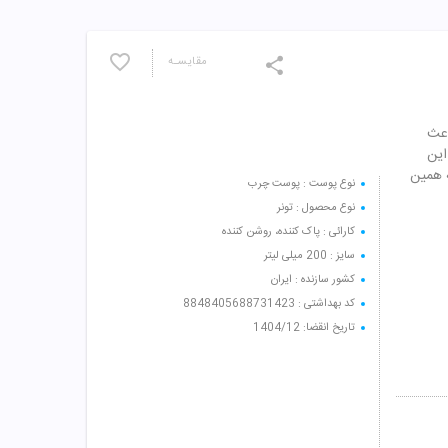
مقایسـه
باعث
این
ه همین
نوع پوست : پوست چرب
نوع محصول : تونر
کارائی : پاک کننده، روشن کننده
سایز : 200 میلی لیتر
کشور سازنده : ایران
کد بهداشتی : 8848405688731423
تاریخ انقضا: 1404/12