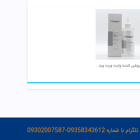
تونر روشن کننده وایت ویت ویتالیر
093583436-09302007587