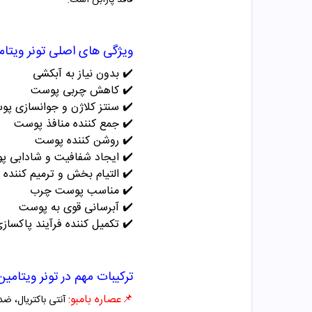
فاقد پارابن است.
ویژگی های اصلی تونر ویتامین C پلاس پوست چرب 
✔️
بدون نیاز به آبکشی
✔️
کاهش چربی پوست
✔️
سنتز کلاژن و جوانسازی پ
✔️
جمع کننده منافذ پوست
✔️
روشن کننده پوست
✔️
ایجاد شفافیت و شادابی 
✔️
التیام بخش و ترمیم کننده
✔️
مناسب پوست چرب
✔️
آبرسانی قوی به پوست
✔️
تکمیل کننده فرآیند پاکساز
ترکیبات مهم در تونر ویتامین C پلاس پوست چرب نئود
📌عصاره بامبو:
آنتی باکتریال، ض