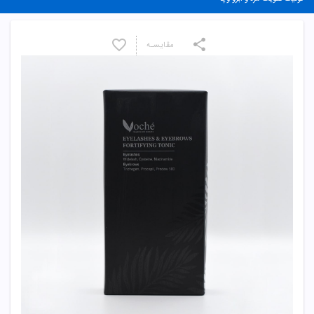
مقایسـه