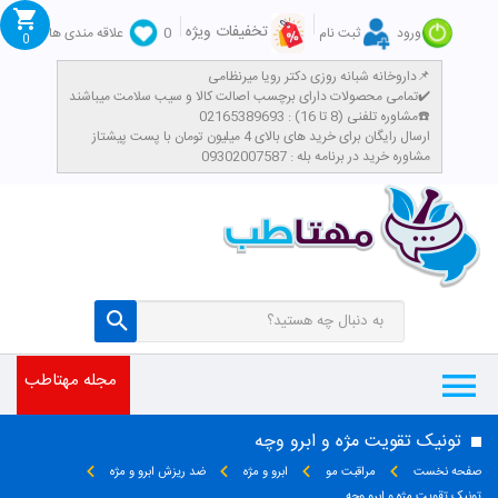
تخفیفات ویژه
ورود
ثبت نام
0
علاقه مندی ها
0
داروخانه شبانه روزی دکتر رویا میرنظامی📌
تمامی محصولات دارای برچسب اصالت کالا و سیب سلامت میباشند✔️
مشاوره تلفنی (8 تا 16) : 02165389693☎️
​ارسال رایگان برای خرید های بالای 4 میلیون تومان با پست پیشتاز
مشاوره خرید در برنامه بله : 09302007587
مجله مهتاطب
تونیک تقویت مژه و ابرو وچه
صفحه نخست
مراقبت مو
ابرو و مژه
ضد ریزش ابرو و مژه
تونیک تقویت مژه و ابرو وچه