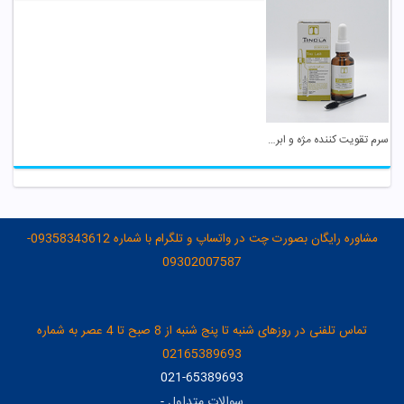
سرم تقویت کننده مژه و ابرو تینولا
مشاوره رایگان بصورت چت در واتساپ و تلگرام با شماره 09358343612-
09302007587
تماس تلفنی در روزهای شنبه تا پنج شنبه از 8 صبح تا 4 عصر به شماره
02165389693
021-65389693
سوالات متداول
-