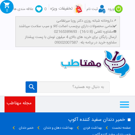
تخفیفات ویژه
ورود
ثبت نام
0
علاقه مندی ها
0
داروخانه شبانه روزی دکتر رویا میرنظامی📌
تمامی محصولات دارای برچسب اصالت کالا و سیب سلامت میباشند✔️
مشاوره تلفنی (8 تا 16) : 02165389693☎️
​ارسال رایگان برای خرید های بالای 4 میلیون تومان با پست پیشتاز
مشاوره خرید در برنامه بله : 09302007587
مجله مهتاطب
خمیر دندان سفید کننده آکوپ
صفحه نخست
بهداشت فردی
بهداشت دهان و دندان
خمیر دندان
خمیر دندان سفید کننده آکوپ