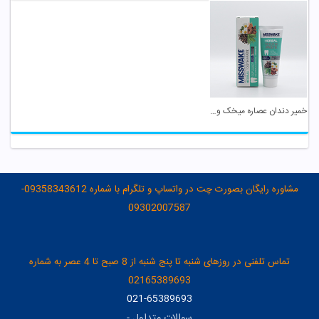
خمیر دندان عصاره میخک و روغن درخت چای میسویک
مشاوره رایگان بصورت چت در واتساپ و تلگرام با شماره 09358343612-
09302007587
تماس تلفنی در روزهای شنبه تا پنج شنبه از 8 صبح تا 4 عصر به شماره
02165389693
021-65389693
سوالات متداول
-