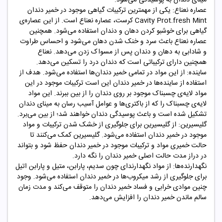
عصاره نعناع: یکی از مهمترین ترکیبات گیاهی موجود در خمیر دندان
Cavity Prot.fresh Mint کرست، عصاره نعناع است. از این عصاره‌ی
گیاهی برای خوشبو کردن دهان و دندان استفاده می‌شود. همچنین
عصاره نعناع باعث سرد و خنک شدن دهان می‌شود و احساس طراوت
و شادابی به دهان و دندان پس از مسواک زدن می‌دهد. نعناع
همچنین دارای ترکیباتی است که دندان درد را تسکین می‌دهد.
ساینده: از این مواد در تمامی خمیر دندان‌ها استفاده می‌شود. هدف از
استفاده از ساینده‌ها در خمیر دندان این است ترکیبات موجود در این
مواد لایه‌ی چسبناک موجود بر روی دندان را از بین ببرند. این مواد
لایه‌ی چسبناک را که از باکتری‌ها و عوامل آسیب رسان به مینای دندان
تشکیل شده است و باعث پوسیدگی دندان خواهند شد؛ از بین می‌برد.
گلیسیرین: از گلیسیرین برای جلوگیری از خشک شدن ترکیبات و مواد
موجود در خمیر دندان استفاده می‌شود. گلیسیرین کمک می‌کنند تا
حالت خمیری مواد و ترکیبات موجود در خمیر دندان حفظ شود و بتواند
در دراز مدت حالت اصلی خمیر دندان را نگه دارد.
نگهدارنده‌ها: از مواد نگهدارند‌ای چون سدیم، پارابن، متیل و پارابن اتیل
برای جلوگیری از رشد میکروب‌ها در خمیر دندان استفاده می‌شود. وجود
چنین موادی خرابی و فساد خمیر دندان را متوقف می‌کند و مدت زمان
سالم ماندن خمیر دندان را افزایش می‌دهد.