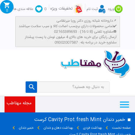
تخفیفات ویژه
ورود
ثبت نام
0
علاقه مندی ها
0
داروخانه شبانه روزی دکتر رویا میرنظامی📌
تمامی محصولات دارای برچسب اصالت کالا و سیب سلامت میباشند✔️
مشاوره تلفنی (8 تا 16) : 02165389693☎️
​ارسال رایگان برای خرید های بالای 4 میلیون تومان با پست پیشتاز
مشاوره خرید در برنامه بله : 09302007587
مجله مهتاطب
خمیر دندان Cavity Prot.fresh Mint کرست
صفحه نخست
بهداشت فردی
بهداشت دهان و دندان
خمیر دندان
خمیر دندان Cavity Prot.fresh Mint کرست