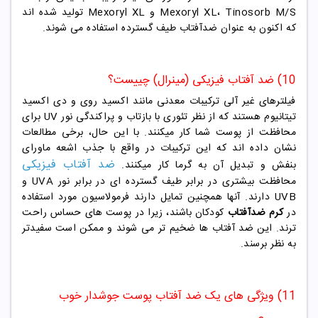
Mexoryl XL، Tinosorb M/S و Mexoryl XL تولید شده اند
که اکنون به عنوان ضدآفتاب طیف گسترده استفاده می شوند.
10) ضد آفتاب فیزیکی (مینرال) چییست؟
فیلترهای غیر آلی ترکیبات معدنی مانند اکسید روی و دی اکسید
تیتانیوم هستند که از نظر تئوری با بازتاب و پراکندگی نور UV برای
محافظت از پوست شما کار میکنند. با این حال، برخی مطالعات
نشان داده اند که این ترکیبات در واقع با جذب اشعه ماورای
ضد آفتاب فیزیکی
بنفش و تبدیل آن به گرما کار میکنند.
محافظت بیشتری در برابر طیف گسترده ای در برابر نور UVA و
UVB دارند. آنها همچنین تمایل دارند فرمولاسیون مورد استفاده
در
کرم ضدآفتاب
کودکان باشند، زیرا در پوست های حساس راحت
ترند. این ضد آفتاب ها ضخیم تر می شوند و ممکن است سفیدتر
به نظر برسند.
11) ویژگی های یک ضد آفتاب پوست جوشدار خوب