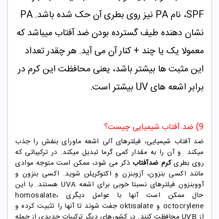
SPF، نام PA نیز روی بطری آن حک شده باشد. PA
نشان دهنده طیف گسترده بودن ضد آفتاب میباشد که
معمولا یک یا چند + کنار آن می آید. هر چقدر تعداد
این مثبت ها بیشتر باشد، یعنی محافظت این کرم در
برابر اشعه های UV بیشتر است.
9) ضد آفتاب شیمیایی چیست؟
ضد آفتاب شیمیایی، فیلترهای آلی اشعه ماورای بنفش را جذب
میکند و آن را به مقدار کمی گرما تبدیل میکند. در ترکیباتی که
روی بطری
کرم ضدآفتاب
ذکر می شود، ممکن است متوجه موادی
مانند اکسی بنزون، آزوبنزن و اکتوکریلن شوید. اکسی بنزون و
آووبنزون فیلترهای نسبتا خوبی برای اشعه UVA هستند. با این
حال ممکن است آنها با عوامل دیگری homosalate،
octocrylene و oktisalate جفت شوند تا آنها را تثبیت کرده و
از UVB محافظت کنند. در کشورهای دیگر ترکیبات جدیدی از جمله