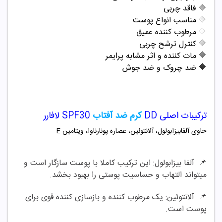
🔷 فاقد چربی
🔷 مناسب انواع پوست
🔷 مرطوب کننده عمیق
🔷 کنترل ترشح چربی
🔷 مات کننده و اثر مشابه پرایمر
🔷 ضد چروک و ضد جوش
ترکیبات اصلی DD
کرم ضد آفتاب
SPF30 لافارر
حاوی آلفابیزابولول، آلانتوئین، عصاره پونارناوا، ویتامین E
📌
آلفا بیزابولول:
این ترکیب کاملا با پوست سازگار است و
میتواند التهاب و حساسیت پوستی را بهبود بخشد.
📌
آلانتوئین:
یک مرطوب کننده و بازسازی کننده قوی برای
پوست است.