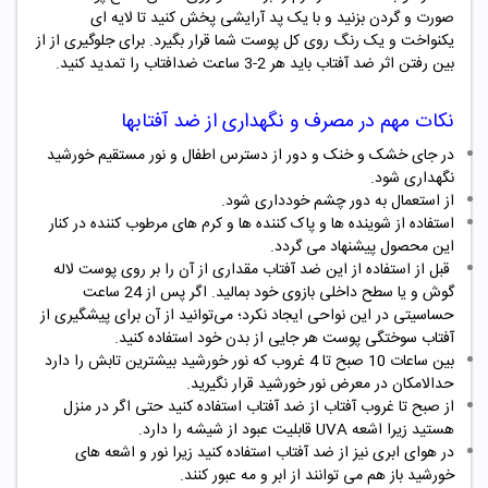
صورت و گردن بزنید و با یک پد آرایشی پخش کنید تا لایه ای
یکنواخت و یک رنگ روی کل پوست شما قرار بگیرد. برای جلوگیری از از
بین رفتن اثر ضد آفتاب باید هر 2-3 ساعت ضدافتاب را تمدید کنید.
نکات مهم در مصرف و نگهداری از ضد آفتابها
در جای خشک و خنک و دور از دسترس اطفال و نور مستقیم خورشید
نگهداری شود.
از استعمال به دور چشم خودداری شود.
استفاده از شوینده ها و پاک کننده ها و کرم های مرطوب کننده در کنار
این محصول پیشنهاد می گردد.
قبل از استفاده از این ضد آفتاب مقداری از آن را بر روی پوست لاله
گوش و یا سطح داخلی بازوی خود بمالید. اگر پس از 24 ساعت
حساسیتی در این نواحی ایجاد نکرد؛ می‌توانید از آن برای پیشگیری از
آفتاب سوختگی پوست هر جایی از بدن خود استفاده کنید.
بین ساعات 10 صبح تا 4 غروب که نور خورشید بیشترین تابش را دارد
حدالامکان در معرض نور خورشید قرار نگیرید.
از صبح تا غروب آفتاب از ضد آفتاب استفاده کنید حتی اگر در منزل
هستید زیرا اشعه UVA قابلیت عبود از شیشه را دارد.
در هوای ابری نیز از ضد آفتاب استفاده کنید زیرا نور و اشعه های
خورشید باز هم می توانند از ابر و مه عبور کنند.