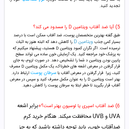
تجدید کنید.
5) آیا ضد آفتاب ویتامین D را مسدود می کند؟
طبق گفته بهترین متخصصان پوست، ضد آفتاب ممکن است با درصد
ویتامین D
بسیار کمی جذب
را کاهش دهد که البته هنوز به اثبات
نرسیده است. اگر نگران کمبود ویتامین D هستید، پیشنهاد میکنیم که
به پزشک خود مراجعه کنید. یک آزمایش خون ساده می تواند سطح
پایین بودن ویتامین د شما را تشخیص دهد. در صورت لزوم، به جای
قرار گرفتن در معرض اشعه های خطرناک، یک مکمل ویتامین D مصرف
سرطان پوست
کنید، زیرا قرار گرفتن در معرض آفتاب با
ارتباط دارد.
بهتر است ویتامین D را به عنوان مکمل مصرف کنید و سپس در معرض
آفتاب قرار بگیرید تا خطر ابتلا به سرطان پوست را کاهش دهید.
برابر اشعه
6) ضد آفتاب اسپری یا لوسیون بهتر است؟+
UVA و UVB محافظت میکند. هنگام خرید کرم
ضدآفتاب خوب، باید توجه داشته باشید که به جز