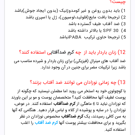
چیست؟
1) باید بدون روغن و غیر کومدوژنیک (بدون ایجاد جوش)باشد
2) ترجیحا بافت مایع(فلوئید،لوسیون)، ژل یا اسپری باشد
3) ضد آفتاب طیف گسترده باشد
4)
30
SPF
یا بالاتر داشته باشد
5) ترجیحا حاوی ترکیب
PABA
نباشد
12) زنان باردار باید از چه
کرم ضدآفتاب
ی استفاده کنند؟
ضد آفتاب های مینرال (فیزیکی) برای زنان باردار و شیرده مناسب می
باشد زیرا ترکیبات مضر برای جنین در آن وجود ندارد.
13) چه زمانی نوزادان می توانند ضد آفتاب بزنند؟
با کوچولوی خود به استخر می روید اما مطمئن نیستید که چگونه از
پوست لطیف آنها محافظت کنید؟ متخصصان پوست و مو بر این باورند
که نوزادان نباید تا 6 ماهگی از
کرم ضدآفتاب
استفاده کنند. در عوض،
نوزادان را در سایه و پوشیده از کلاه و لباس قرار دهید. هنگامی که آنها
به سن کافی رسیدند، یک
کرم ضدآفتاب
مخصوص نوزادان در نظر
بگیرید و برای محافظت بیشتر پوست آنها
کرم ضد آفتاب
را اغلب
استفاده کنید.