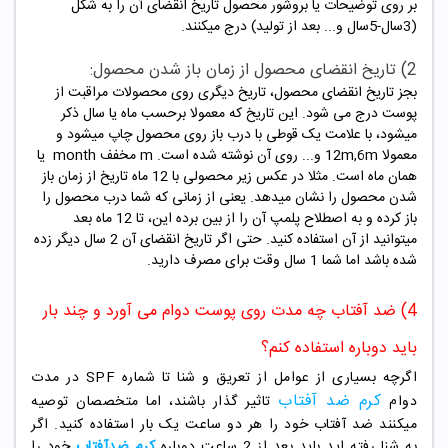
بر روی توضیحات یا بروشور محصول تاریخ انقضای آن را به شکل
(3سال-5سال و... بعد از تولید) درج میکنند.
2) تاریخ انقضای محصول از زمان باز شدن محصول:
بجز تاریخ انقضای محصول، تاریخ دیگری روی محصولات مراقبت از
پوست درج می شود. این تاریخ که معمولا برحسب ماه یا سال ذکر
میشود، با علامت یک قوطی با درب باز روی محصول چاپ میشود و
معمولا 12m,6m و... روی آن نوشته شده است. m مخفف month یا
همان ماه است. مثلا در عکس زیر محصولی با 12 ماه تاریخ از زمان باز
شدن محصول را نشان میدهد. یعنی از زمانی که شما درب محصول را
باز کرده و به اصطلاح پلمپ آن را از بین برده این، تا 12 ماه بعد
میتوانید از آن استفاده کنید. حتی اگر تاریخ انقضای آن 2 سال دیگر زده
شده باشد اما شما 1 سال وقت برای مصرف دارید.
4) ضد آفتاب چه مدت روی پوست دوام می آورد و چند بار
باید دوباره استفاده کنم؟
اگرچه بسیاری از عوامل از تعریق و شنا تا شماره SPF در مدت
کرم ضد آفتاب
دوام
تاثیر گذار باشند، اما متخصصان توصیه
میکنند ضد آفتاب خود را هر دو ساعت یک بار استفاده کنید. اگر
به شنا رفته اید باید بعد از 2 ساعت دوباره
کرم ضدآفتاب
خود را