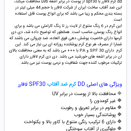
dd کرم لافارر با spf30 از پوست در برابر اشعه uvb محافظت میکند،
این ضد آفتاب ساخت ایران از شرکت لافارر با حجم 44 میلی لیتر در
بسته بندی محکم و زیبا می باشد که برای انواع پوست قابل استفاده
است.
این کرم در 6 رنگ متنوع از لایت رز تا رنگ کاراملی می باشد و برای
انواع رنگ پوستی مناسب است. همانطور که توضیح داده شد، دی دی
کرمها دارای خاصیت پوشش دهی فوق العاده، ضد چروکی می باشند که
شمارا از مصرف هر نوع کرم پوشاننده روزانه ای بی نیاز می کند. این
کرم دارای SPF 30 و PA با +++ می باشد که به معنی محافظت بالای
ان در برابر اشعه های خورشید می باشد. دی دی کرم لافارر دارای
ترکیبات مرطوب کننده جهت شفافیت و نرمی پوست نیز می باشد.
ویژگی های اصلی DD
کرم ضد آفتاب
SPF30 لافارر
🔷
محافظت بالا از پوست در برابر UV
🔷 غیر کومدون زا
🔷 مقاوم در برابر تعریق و رطوبت
🔷 پوشانندگی بسیار خوب
🔷 دارای 6 ترکیب رنگی متنوع با کاور بالا و یکنواخت
🔷 جلوگیری از آفتاب سوختگی