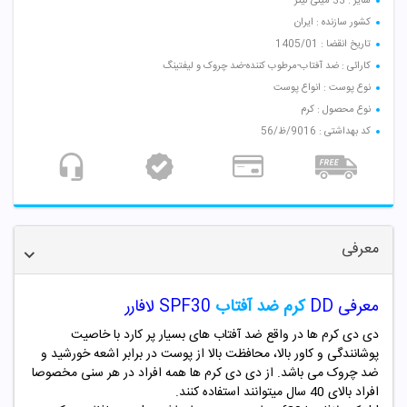
سایز : 33 میلی لیتر
کشور سازنده : ایران
تاریخ انقضا : 1405/01
کارائی : ضد آفتاب-مرطوب کننده-ضد چروک و لیفتینگ
نوع پوست : انواع پوست
نوع محصول : کرم
کد بهداشتی : 9016/ظ/56
معرفی
معرفی DD
کرم ضد آفتاب
SPF30 لافارر
دی دی کرم ها در واقع ضد آفتاب های بسیار پر کارد با خاصیت
پوشانندگی و کاور بالا، محافظت بالا از پوست در برابر اشعه خورشید و
ضد چروک می باشد. از دی دی کرم ها همه افراد در هر سنی مخصوصا
افراد بالای 40 سال میتوانند استفاده کنند.