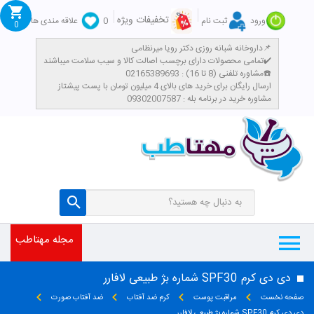
تخفیفات ویژه
ورود
ثبت نام
0
علاقه مندی ها
0
داروخانه شبانه روزی دکتر رویا میرنظامی📌
تمامی محصولات دارای برچسب اصالت کالا و سیب سلامت میباشند✔️
مشاوره تلفنی (8 تا 16) : 02165389693☎️
​ارسال رایگان برای خرید های بالای 4 میلیون تومان با پست پیشتاز
مشاوره خرید در برنامه بله : 09302007587
مجله مهتاطب
دی دی کرم SPF30 شماره بژ طبیعی لافارر
صفحه نخست
مراقبت پوست
کرم ضد آفتاب
ضد آفتاب صورت
دی دی کرم SPF30 شماره بژ طبیعی لافارر