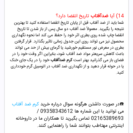
14) آیا
ض
دآفتاب
تاریخ انقضا دارد؟
شما باید از ضد آفتاب قبل از پایان تاریخ انقضا استفاده کنید تا بهترین
نتیجه را بگیرید. معمولاً ضد آفتاب دو سال پس از باز شدن تا تاریخ
انقضا چاپ شده روی بطری اثر خود را حفظ می کند اما نحوه نگهداری
محصول نیز می تواند روی این جدول زمانی تاثیر بگذارد. قرار گرفتن
بطری در معرض نور مستقیم خورشید یا گرمای بیش از حد می تواند
باعث کاهش سریعتر مواد ضد آفتاب شود، بنابراین اگر وقت خود را در
فضای باز می گذرانید بهتر است
کرم ضدآفتاب
خود را در یک جای خنک
یا در حوله قرار دهید و از نگهداری ضد آفتاب در اتومبیل گرم خودداری
کنید.
☎️در صورت داشتن هرگونه سوال درباره خرید
کرم ضد آفتاب
می توانید با این شماره ها 09358343612 /
02165389693
تماس بگیرید تا همکاران ما در داروخانه
اینترنتی مهتاطب بتوانند شما را راهنمایی کنند.