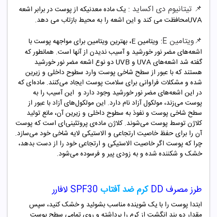
📌 تیتانیوم دی اکساید :
یک ماده معدنیکه از پوست در برابر اشعه
UVAمحافظت می کند و این اشعه را به محیط بازتاب می دهد.
📌ویتامین E:
ویتامین E، بهترین ویتامین برای مواجهه پوست با
اشعه‌های مضر نور خورشید و آسیب ندیدن از آنها است. همانطور که
گفته شد اشعه‌های UVA و UVB دو نوع اشعه مضر نور خورشید
هستند که با عبور از سطح شاخی پوست وارد سطوح داخلی و زیرین
شده و مشکلات فراوانی برای سلامت پوست ایجاد می‌کنند. ماده‌ای که
در این اشعه‌های مضر نور خورشید وجود دارد و این آسیب را به
پوست می‌زند، مولکول آزاد نام دارد. این مولکول‌های آزاد با عبور از
سطح شاخی پوست و نفوذ به سطوح داخلی و زیرین آن، مانع تولید
کلاژن توسط پوست می‌شوند. کلاژن ماده‌ی پروتئینی‌ای است که پوست
آن را برای حفظ خاصیت ارتجاعی و الاستیکی لایه شاخی خود می‌سازد.
چرا که پوست اگر خاصیت الاستیکی و ارتجاعی خود را از دست بدهد،
خشک و شکننده شده و به زودی پیر و فرسوده می‌شود.
طرز مصرف DD
کرم ضد آفتاب
SPF30 لافارر
ابتدا پوست را با یک شوینده مناسب بشوئید و خشک کنید، سپس
مقدار دو بند انگشت از کرم را برداشته و روی تمامی سطح پوست