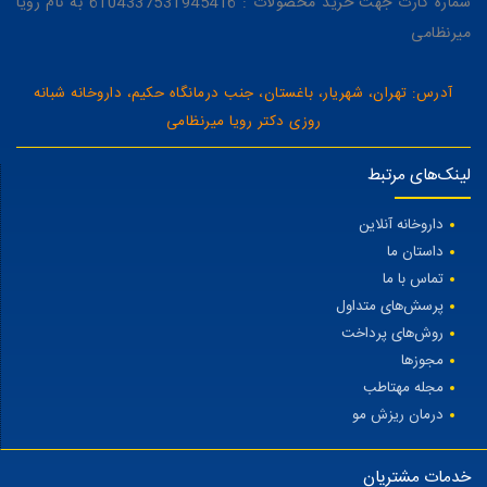
شماره کارت جهت خرید محصولات : 6104337531945416 به نام رویا
میرنظامی
آدرس: تهران، شهریار، باغستان، جنب درمانگاه حکیم، داروخانه شبانه
روزی دکتر رویا میرنظامی
لینک‌های مرتبط
داروخانه آنلاین
داستان ما
تماس با ما
پرسش‌های متداول
روش‌های پرداخت
مجوزها
مجله مهتاطب
درمان ریزش مو
خدمات مشتریان