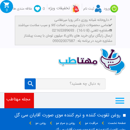
تخفیفات ویژه
ورود
ثبت نام
0
علاقه مندی ها
0
داروخانه شبانه روزی دکتر رویا میرنظامی📌
تمامی محصولات دارای برچسب اصالت کالا و سیب سلامت میباشند✔️
مشاوره تلفنی (8 تا 16) : 02165389693☎️
​ارسال رایگان برای خرید های بالای 4 میلیون تومان با پست پیشتاز
مشاوره خرید در برنامه بله : 09302007587
مجله مهتاطب
روغن تقویت کننده و نرم کننده موی صورت آقایان سی گل
صفحه نخست
مراقبت مو
روغن و سرم مو
روغن مو
روغن تقویت کننده و نرم کننده موی صورت آقایان سی گل