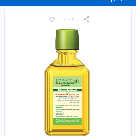
مقایسـه