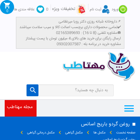
تخفیفات ویژه
ورود
ثبت نام
0
علاقه مندی ها
0
داروخانه شبانه روزی دکتر رویا میرنظامی📌
تمامی محصولات دارای برچسب اصالت کالا و سیب سلامت میباشند✔️
مشاوره تلفنی (8 تا 16) : 02165389693☎️
​ارسال رایگان برای خرید های بالای 4 میلیون تومان با پست پیشتاز
مشاوره خرید در برنامه بله : 09302007587
مجله مهتاطب
روغن گردو باریج اسانس
صفحه نخست
مکمل ها
مکمل گیاهی
مکمل درمانی گیاهی
روغن گردو باریج اسانس