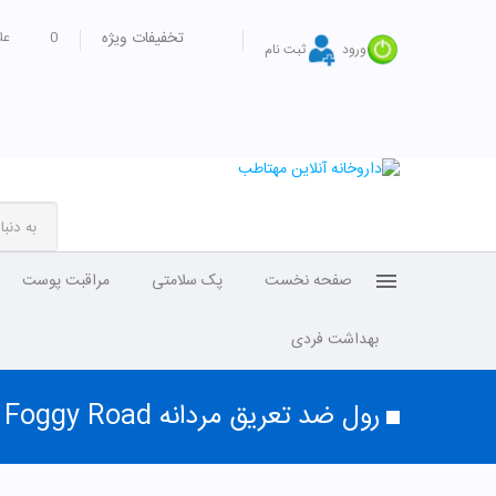
تخفیفات ویژه
0
عل
ورود
ثبت نام
صفحه نخست
پک سلامتی
مراقبت پوست
بهداشت فردی
رول ضد تعریق مردانه Foggy Road سینره