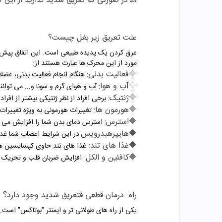
در صورتی که تعریق شدید ندارید از این 
💥
علت تعریق زیر بغل چیست؟
عرق کردن یک پدیده طبیعی است. این اتفاق پیش م
مورد از این محرک ها عبارت هستند از:
🔷فعالیت بدنی:
هنگام انجام فعالیت بدنی، عضلا
🔷آب و هوا:
آب و هوای گرم و سونا و... می توانن
🔷ژنتیک:
برخی افراد از نظر ژنتیکی بیشتر از افراد
🔷هورمون ها:
تغییرات هورمونی به ویژه تغییرات د
🔷استرس:
استرس دمای بدن شما را افزایش می د
🔷هایپرهیدرویس:
در این شرایط اعصاب شما غدد
🔷غذا های تند:
غذا های تند حاوی کپسایسین هست
🔷کافئین و الکل:
افزایش ضربان قلب و تحریک غد
راه درمان قطعی قتعریق شدید وجود دارد؟
یکی از راه های طولانی تر و ایمنتر "بوتاکس" است.