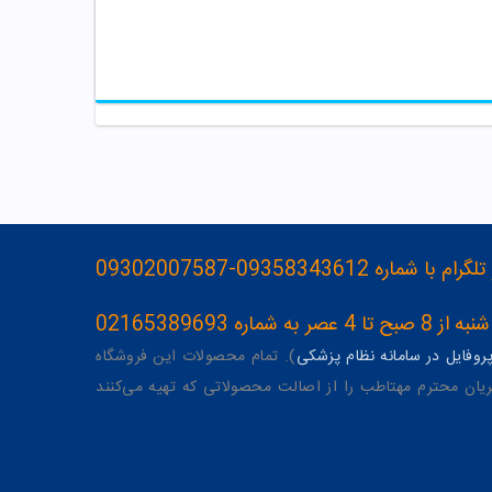
093583436-09302007587
ه 02165389693
وفایل در سامانه نظام پزشکی
). تمام محصولات این فروشگاه
یان محترم مهتاطب را از اصالت محصولاتی که تهیه می‌کنند