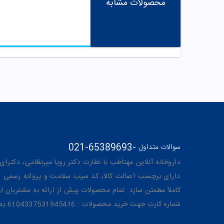
محصولات مشابه
021-65389693
-
سوالات متداول
داروخانه آنلاین مهتاطب با نظارت دکتر رویا میرنظامی، دکترای حرفه‌ای دار
دارای برچسب اصالت کالا، کد سیب سلامت و پروانه رسمی از 
کاملاً مطمئن سازد. تمام محصولات پیش از ارائه به مشتریان 
شماره کارت جهت خرید محصولات : 6104337531945416 به نام رویا میرنظامی