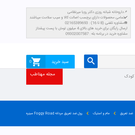
داروخانه شبانه روزی دکتر رویا میرنظامی📌
تمامی محصولات دارای برچسب اصالت کالا و سیب سلامت میباشند✔️
مشاوره تلفنی (8 تا 16) : 02165389693☎️
​ارسال رایگان برای خرید های بالای 4 میلیون تومان با پست پیشتاز
مشاوره خرید در برنامه بله : 09302007587
سبد خرید
0
مجله مهتاطب
 کودک
ضد تعریق
مام و استیک
رول ضد تعریق مردانه Foggy Road سینره