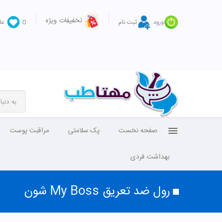
تخفیفات ویژه
ورود
ثبت نام
0
عل
صفحه نخست
پک سلامتی
مراقبت پوست
بهداشت فردی
رول ضد تعریق My Boss شون