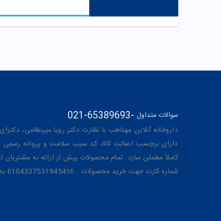
021-65389693
-
سوالات متداول
داروخانه آنلاین مهتاطب با نظارت دکتر رویا میرنظامی، دکترای حرفه‌ای دار
دارای برچسب اصالت کالا، کد سیب سلامت و پروانه رسمی از 
کاملاً مطمئن سازد. تمام محصولات پیش از ارائه به مشتریان 
شماره کارت جهت خرید محصولات : 6104337531945416 به نام رویا میرنظامی