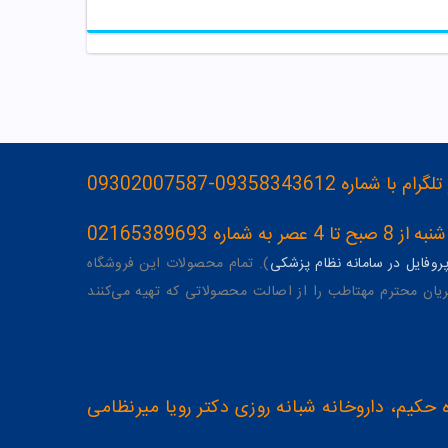
093583436-09302007587
ه 02165389693
وفایل در سامانه نظام پزشکی
). تمام محصولات این فروشگاه
یان محترم مهتاطب را از اصالت محصولاتی که تهیه می‌کنند
 حکیم، داروخانه شبانه روزی دکتر رویا میرنظامی