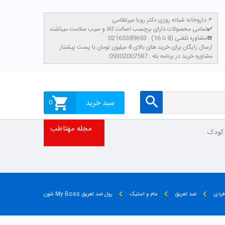
داروخانه شبانه روزی دکتر رویا میرنظامی📌
تمامی محصولات دارای برچسب اصالت کالا و سیب سلامت میباشند✔️
مشاوره تلفنی (8 تا 16) : 02165389693☎️
​ارسال رایگان برای خرید های بالای 4 میلیون تومان با پست پیشتاز
مشاوره خرید در برنامه بله : 09302007587
سبد خرید
0
مجله مهتاطب
 کودک
فردی
ضد تعریق
مام و استیک
رول ضد تعریق My Boss شون