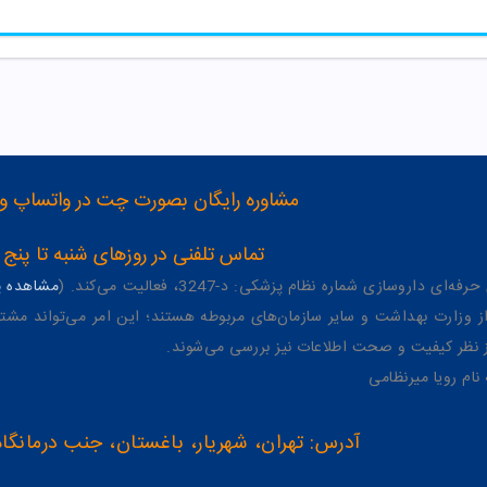
مشاوره رایگان بصورت چت در واتساپ و تلگرام با شماره 12
تماس تلفنی در روزهای شنبه تا پنج شنبه از 8 صبح تا 4 عصر به شمار
وسازی شماره نظام پزشکی: د-3247، فعالیت می‌کند. (
مشاهده پر
وزارت بهداشت و سایر سازمان‌های مربوطه هستند؛ این امر می‌تواند مشتر
از نظر کیفیت و صحت اطلاعات نیز بررسی می‌شوند.
آدرس: تهران، شهریار، باغستان، جنب درمانگاه