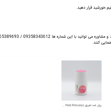
م خورشید قرار دهید.
انید با این شماره ها 09358343612 / 02165389693
نمایی کنند.
رول ضد تعریق Pink Princess شون