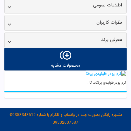
اطلاعات عمومی
نظرات کاربران
معرفی برند
محصولات مشابه
کرم پودر فلوئیدی پرفکت کاور 06 کالیستا
مشاوره رایگان بصورت چت در واتساپ و تلگرام با شماره 09358343612-
09302007587