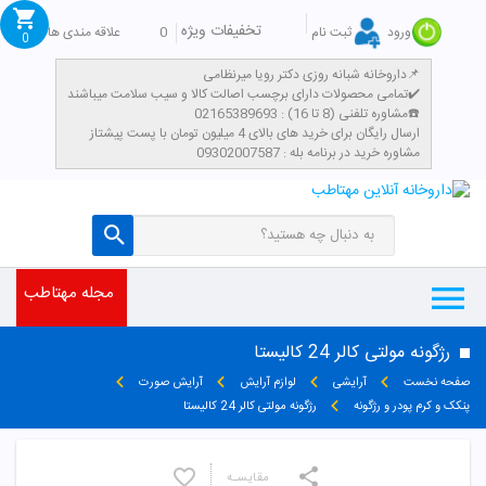
تخفیفات ویژه
0
علاقه مندی ها
ورود
ثبت نام
0
داروخانه شبانه روزی دکتر رویا میرنظامی📌
تمامی محصولات دارای برچسب اصالت کالا و سیب سلامت میباشند✔️
مشاوره تلفنی (8 تا 16) : 02165389693☎️
​ارسال رایگان برای خرید های بالای 4 میلیون تومان با پست پیشتاز
مشاوره خرید در برنامه بله : 09302007587
مجله مهتاطب
رژگونه مولتی کالر 24 کالیستا
صفحه نخست
آرایشی
لوازم آرایش
آرایش صورت
پنکک و کرم پودر و رژگونه
رژگونه مولتی کالر 24 کالیستا
مقایسـه