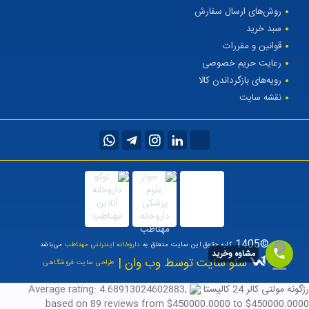
روش‌های ارسال سفارش
سبد خرید
قوانین و مقررات
رعایت حریم خصوصی
رویه‌های بازگرداندن کالا
نقشه سایت
©1405
کلیه حقوق این سایت متعلق به
داروخانه اینترنتی مهتاطب
می‌باشد
مشاوه وخرید
سئو سایت توسط وب وان |
طراحی سایت فروشگاهی
رژگونه مولتی کالر 24 کالیستا
,
4.68913024602883
Average rating:
based on
89
reviews
from $
450000.0000
to $
450000.0000