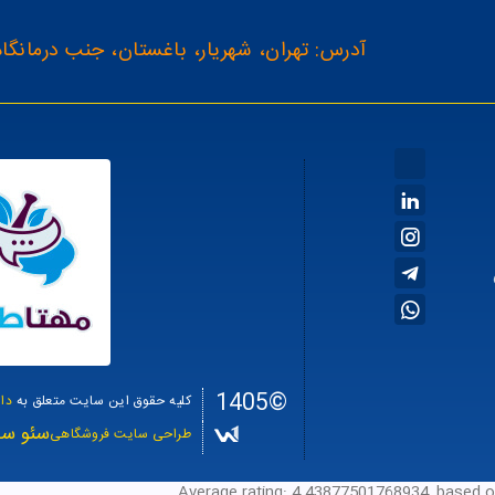
آدرس: تهران، شهریار، باغستان، جنب درمانگاه
©1405
کلیه حقوق این سایت متعلق به
دا
سئو سا
طراحی سایت فروشگاهی
Average rating:
4.43877501768934
, based 