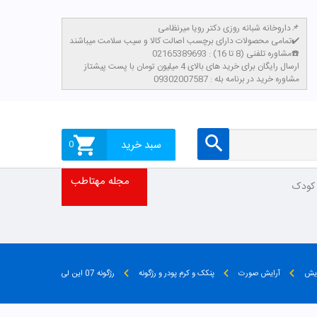
داروخانه شبانه روزی دکتر رویا میرنظامی📌
تمامی محصولات دارای برچسب اصالت کالا و سیب سلامت میباشند✔️
مشاوره تلفنی (8 تا 16) : 02165389693☎️
​ارسال رایگان برای خرید های بالای 4 میلیون تومان با پست پیشتاز
مشاوره خرید در برنامه بله : 09302007587
سبد خرید
0
مجله مهتاطب
 کودک
ایش
آرایش صورت
پنکک و کرم پودر و رژگونه
رژگونه 07 این لی