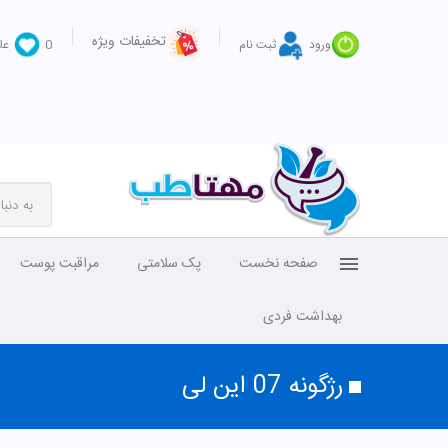
تخفیفات ویژه
ورود
ثبت نام
0
عل
صفحه نخست
پک سلامتی
مراقبت پوست
بهداشت فردی
رژگونه 07 این لی