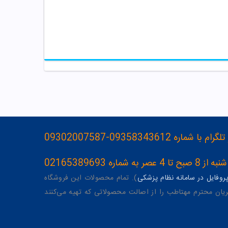
093583436-09302007587
ه 02165389693
وفایل در سامانه نظام پزشکی
). تمام محصولات این فروشگاه
یان محترم مهتاطب را از اصالت محصولاتی که تهیه می‌کنند