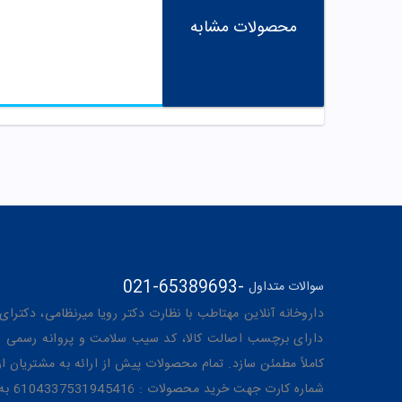
محصولات مشابه
021-65389693
-
سوالات متداول
داروخانه آنلاین مهتاطب با نظارت دکتر رویا میرنظامی، دکترای حرفه‌ای دار
دارای برچسب اصالت کالا، کد سیب سلامت و پروانه رسمی از 
کاملاً مطمئن سازد. تمام محصولات پیش از ارائه به مشتریان 
شماره کارت جهت خرید محصولات : 6104337531945416 به نام رویا میرنظامی