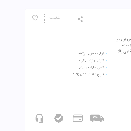
مقایسـه
رس بر روی
رجسته
ری بالا
نوع محصول : رژگونه
کارایی : آرایش گونه
کشور سازنده : ایران
تاریخ انقضا : 1405/11