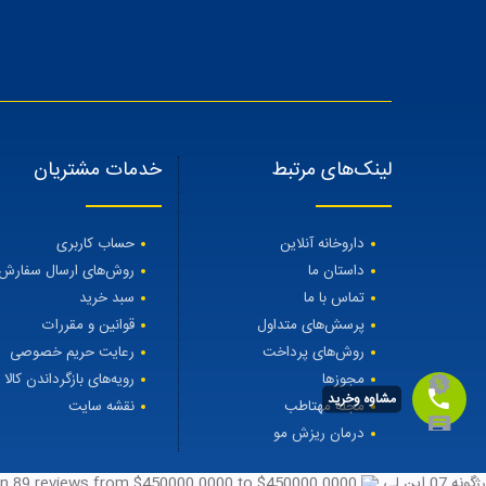
لینک‌های مرتبط
خدمات مشتریان
داروخانه آنلاین
حساب کاربری
داستان ما
روش‌های ارسال سفارش
تماس با ما
سبد خرید
پرسش‌های متداول
قوانین و مقررات
روش‌های پرداخت
رعایت حریم خصوصی
مجوزها
رویه‌های بازگرداندن کالا
مشاوه وخرید
مجله مهتاطب
نقشه سایت
درمان ریزش مو
رژگونه 07 این لی
450000.0000
to $
450000.0000
from $
reviews
89
on