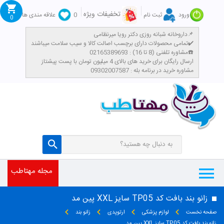
تخفیفات ویژه
ورود
ثبت نام
0
علاقه مندی ها
0
داروخانه شبانه روزی دکتر رویا میرنظامی📌
تمامی محصولات دارای برچسب اصالت کالا و سیب سلامت میباشند✔️
مشاوره تلفنی (8 تا 16) : 02165389693☎️
​ارسال رایگان برای خرید های بالای 4 میلیون تومان با پست پیشتاز
مشاوره خرید در برنامه بله : 09302007587
مجله مهتاطب
زانو بند بافت کد TP05 سایز XXL پین مد
صفحه نخست
لوازم پزشکی
ارتوپدی
زانو بند
زانو بند بافت کد TP05 سایز XXL پین مد