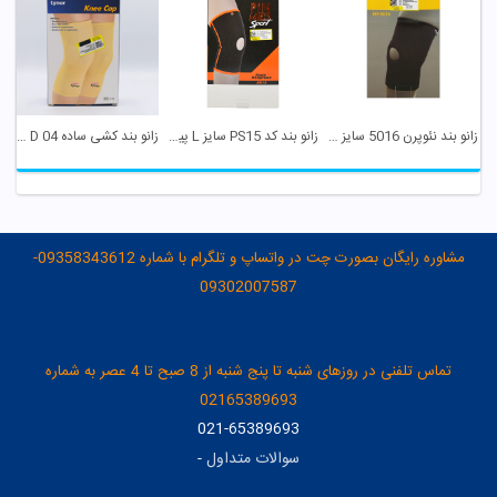
زانو بند نئوپرن 5016 سایز L پین مد
زانو بند کد PS15 سایز L پین مد
زانو بند کشی ساده D 04 سایز S تینور
مشاوره رایگان بصورت چت در واتساپ و تلگرام با شماره 09358343612-
09302007587
تماس تلفنی در روزهای شنبه تا پنج شنبه از 8 صبح تا 4 عصر به شماره
02165389693
021-65389693
سوالات متداول
-