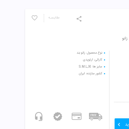
مقایسـه
د زانو
نوع محصول: زانو بند
کارائی: ارتوپدی
سایز ها: S.M.L,Xl
کشور سازنده: ایران
ید