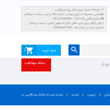
داروخانه شبانه روزی دکتر رویا میرنظامی📌
تمامی محصولات دارای برچسب اصالت کالا و سیب سلامت میباشند✔️
مشاوره تلفنی (8 تا 16) : 02165389693☎️
​ارسال رایگان برای خرید های بالای 4 میلیون تومان با پست پیشتاز
مشاوره خرید در برنامه بله : 09302007587
سبد خرید
0
مجله مهتاطب
 کودک
زشکی
ارتوپدی
زانو بند
زانو بند کشی کد 5023 سایز M پین مد