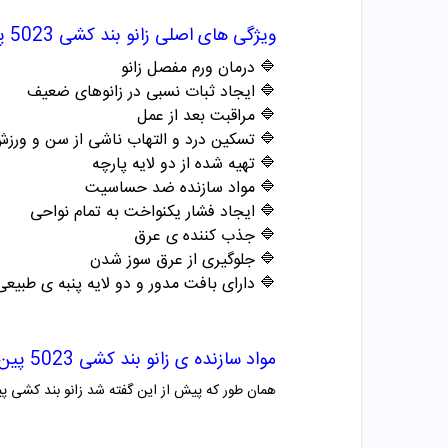
مد
زانو بند کشی 5023
ویژگی های اصلی
🔷 درمان ورم مفصل زانو
🔷 ایجاد ثبات نسبی در زانوهای ضعیف
🔷 مراقبت بعد از عمل
 تسکین درد و التهاب ناشی از سن و ورزش
🔷 تهیه شده از دو لایه پارچه
🔷 مواد سازنده ضد حساسیت
🔷 ایجاد فشار یکنواخت به تمام نواحی
🔷 جذب کننده ی عرق
🔷 جلوگیری از عرق سوز شدن
🔷 دارای بافت مدور و دو لایه پنبه ی طبیعی
ن مد
زانو بند کشی 5023
مواد سازنده ی
و لاستیک تشکیل دهنده ی این زانو بند می باشند.