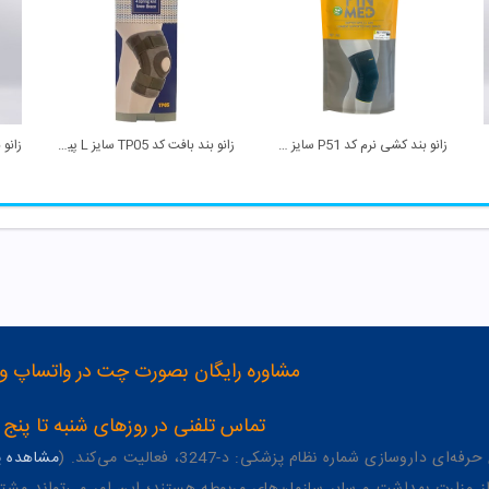
زانو بند کشی نرم کد P51 سایز M پین مد
زانو بند بافت کد TP05 سایز L پین مد
مشاوره رایگان بصورت چت در واتساپ و تلگرام با شماره 12
تماس تلفنی در روزهای شنبه تا پنج شنبه از 8 صبح تا 4 عصر به شمار
وسازی شماره نظام پزشکی: د-3247، فعالیت می‌کند. (
مشاهده پر