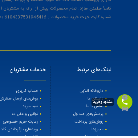
دارای برچسب اصالت کالا، کد سیب سلامت و پروانه رسمی از 
کاملاً مطمئن سازد. تمام محصولات پیش از ارائه به مشتریان 
شماره کارت جهت خرید محصولات : 6104337531945416 به نام رویا میرنظامی
لینک‌های مرتبط
خدمات مشتریان
داروخانه آنلاین
حساب کاربری
داستان ما
روش‌های ارسال سفارش
مشاوه وخرید
تماس با ما
سبد خرید
پرسش‌های متداول
قوانین و مقررات
روش‌های پرداخت
رعایت حریم خصوصی
مجوزها
رویه‌های بازگرداندن کالا
مجله مهتاطب
نقشه سایت