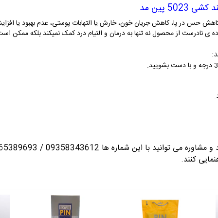
د کشی 5023
پین مد
کاهش حس در پا، کاهش جریان خون، خارش یا التهابات پوستی، عدم بهبود یا افزایش
ده ی نادرست از محصول نه تنها به درمان و التیام درد کمک نمیکند بلکه ممکن اس
:
.
انید با این شماره ها 09358343612 / 02165389693
نمایی کنند.