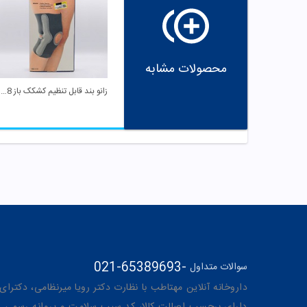
محصولات مشابه
زانو بند قابل تنظیم کشکک باز D 08 سایز XL تینور
021-65389693
-
سوالات متداول
داروخانه آنلاین مهتاطب با نظارت دکتر رویا میرنظامی، دکترای حرفه‌ای دار