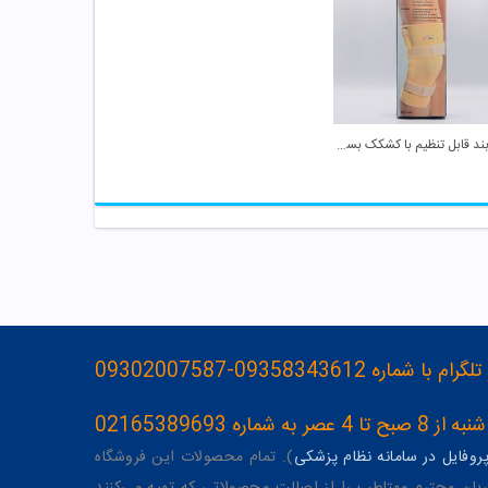
زانو بند قابل تنظیم با کشکک بسته D 06 سایز M تینور
093583436-09302007587
ه 02165389693
وفایل در سامانه نظام پزشکی
). تمام محصولات این فروشگاه