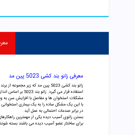
معر
معرفی
زانو بند کشی 5023
پین مد
زانو بند کشی 5023 پین مد که زیر مجموعه از برند شناخته شده و باکیفیت تینور که ساخت کشور هند می باشد، یک زانوبند طبی
استفاده قرار می گیرد. زانو بند 5023 بر اساس اندازه دور زانو سایز بندی می شود که شامل S,M,L و XL می باشد.
مشکلات استخوان ها و مفاصل با افزایش سن به وجو
با این یک مشکل ساده را به یک بیماری استخوانی ب
در برابر صدمات احتمالی به عمل آید.
بستن زانوی آسیب دیده یکی از مهمترین راهکارهای
برای ساختار عضو آسیب دیده می باشند بسته شوند. ا