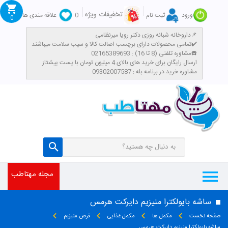
تخفیفات ویژه
ورود
ثبت نام
0
علاقه مندی ها
0
داروخانه شبانه روزی دکتر رویا میرنظامی📌
تمامی محصولات دارای برچسب اصالت کالا و سیب سلامت میباشند✔️
مشاوره تلفنی (8 تا 16) : 02165389693☎️
​ارسال رایگان برای خرید های بالای 4 میلیون تومان با پست پیشتاز
مشاوره خرید در برنامه بله : 09302007587
مجله مهتاطب
ساشه بایولکترا منیزیم دایرکت هرمس
صفحه نخست
مکمل ها
مکمل غذایی
قرص منیزیم
ساشه بایولکترا منیزیم دایرکت هرمس