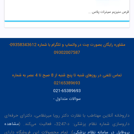
قرص منیزیم سیترات پلاس یوروویتال
مشاوره رایگان بصورت چت در واتساپ و تلگرام با شماره 09358343612-
09302007587
تماس تلفنی در روزهای شنبه تا پنج شنبه از 8 صبح تا 4 عصر به شماره
02165389693
021-65389693
سوالات متداول
-
داروخانه آنلاین مهتاطب با نظارت دکتر رویا میرنظامی، دکترای حرفه‌ای
داروسازی شماره نظام پزشکی: د-3247، فعالیت می‌کند. (
مشاهده
پروفایل در سامانه نظام پزشکی
). تمام محصولات این فروشگاه دارای