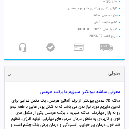
سایز :20 عدد
کارائی :تامین ویتامین ها و مواد معدنی
نوع محصول :ساشه
کشور سازنده :آلمان
کد بهداشتی :307010117027
تاریخ انقضا:2023/07
معرفی
معرفی ساشه بیولکترا منیزیم دایرکت هرمس
ساشه 20 عددی بیولکترا از برند آلمانی هرمس، یک مکمل غذایی برای
تامین منیزیم مورد نیاز بدن می باشد که به شکل پودر هایی با طعم لیمو
روانه بازار میگردند. ساشه منیزیم دایرکت هرمس یکی از مکمل های
قوی و کاربردی به منظور درمان سردردهای میگرنی، تولید انرژی، تنظیم
قند خون،درمان بی خوابی، افسردگی و درمان پرش پلک چشم است و