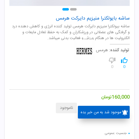
ساشه بایولکترا منیزیم دایرکت هرمس
ساشه بيولکترا منيزيم دايرکت هرمس توليد کننده انرژی و کاهش دهنده درد
و گرفتگی های عضلانی در ورزشکاران و کمک به حفظ تعادل مايعات و
الکتروليت ها در هنگام ورزش و فعاليت بدنی ميباشد.
تولید کننده:
هرمس
0
0
160,000
تومان
ناموجود
موجود شد به من خبر بده
جنسیت :عمومی