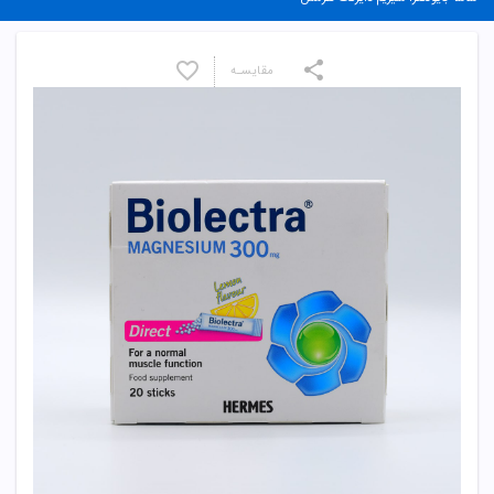
مقایسـه