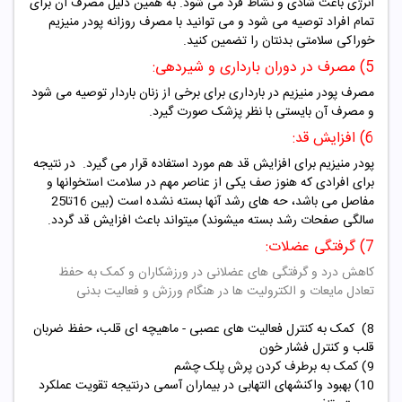
انرژی باعث شادی و نشاط فرد می شود. به همین دلیل مصرف آن برای
تمام افراد توصیه می شود و می توانید با مصرف روزانه پودر منیزیم
خوراکی سلامتی بدنتان را تضمین کنید.
5) مصرف در دوران بارداری و شیردهی:
مصرف پودر منیزیم در بارداری برای برخی از زنان باردار توصیه می شود
و مصرف آن بایستی با نظر پزشک صورت گیرد.
6) افزایش قد:
پودر منیزیم برای افزایش قد هم مورد استفاده قرار می گیرد.
در نتیجه
برای افرادی که هنوز صف
یکی از عناصر مهم در سلامت استخوانها و
مفاصل می باشد،
حه های رشد آنها بسته نشده است (بین 16تا25
سالگی صفحات رشد بسته میشوند) میتواند باعث افزایش قد گردد.
7) گرفتگی عضلات:
کاهش درد و گرفتگی های عضلانی در ورزشکاران و کمک به حفظ
تعادل مایعات و الکترولیت ها در هنگام ورزش و فعالیت بدنی
8) کمک به کنترل فعالیت های عصبی - ماهیچه ای قلب، حفظ ضربان
قلب و کنترل فشار خون
9) کمک به برطرف کردن پرش پلک چشم
10) بهبود واکنشهای التهابی در بیماران آسمی درنتیجه تقویت عملکرد