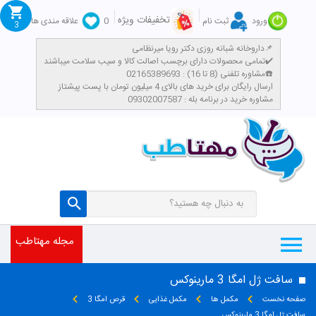
تخفیفات ویژه
ورود
ثبت نام
0
علاقه مندی ها
3
داروخانه شبانه روزی دکتر رویا میرنظامی📌
تمامی محصولات دارای برچسب اصالت کالا و سیب سلامت میباشند✔️
مشاوره تلفنی (8 تا 16) : 02165389693☎️
​ارسال رایگان برای خرید های بالای 4 میلیون تومان با پست پیشتاز
مشاوره خرید در برنامه بله : 09302007587
مجله مهتاطب
سافت ژل امگا 3 مارینوکس
صفحه نخست
مکمل ها
مکمل غذایی
قرص امگا 3
سافت ژل امگا 3 مارینوکس