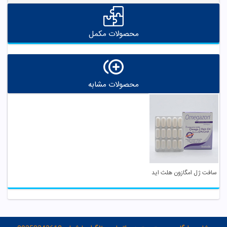
محصولات مکمل
محصولات مشابه
سافت ژل امگازون هلث اید