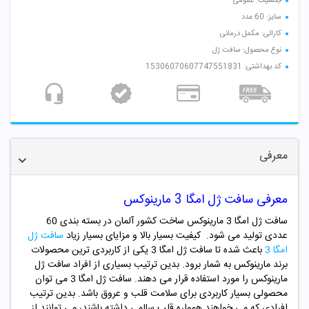
جنسیت: عمومی
سایز: 60 عدد
کارائی: مکمل درمانی
نوع محصول: سافت ژل
کد بهداشتی: 15306070607747551831
معرفی
معرفی سافت ژل امگا 3 مارینوکس
سافت ژل امگا 3 مارینوکس ساخت کشور آلمان در بسته بندی 60
عددی تولید می شود. کیفیت بسیار بالا و مزایای بسیار زیاد
سافت ژل
امگا 3
باعث شده تا سافت ژل امگا 3 یکی از کاربردی ترین محصولات
برند مارینوکس به شمار برود. بدین ترتیب بسیاری از افراد سافت ژل
مارینوکس را مورد استفاده قرار می دهند. سافت ژل امگا 3 می توان
محصولی بسیار کاربردی برای سلامت قلب و عروق باشد. بدین ترتیب
افرادی که می خواهند همواره قلب سالمی داشته باشند، می توانند از