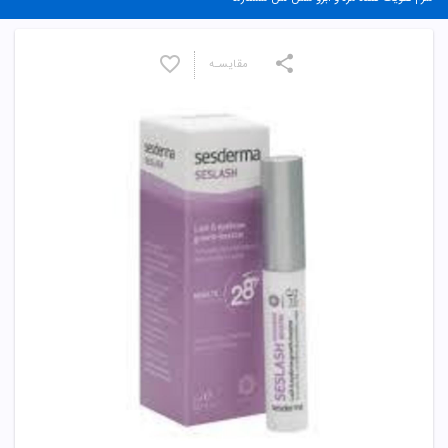
مقایسـه