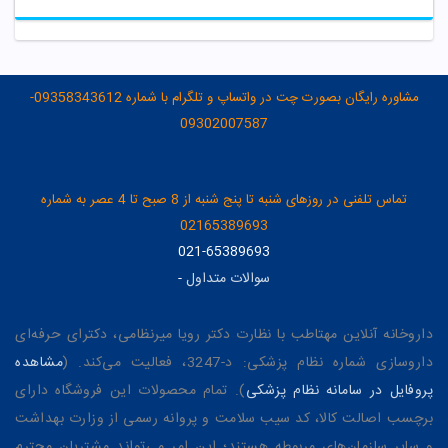
مشاوره رایگان بصورت چت در واتساپ و تلگرام با شماره 09358343612-
09302007587
تماس تلفنی در روزهای شنبه تا پنج شنبه از 8 صبح تا 4 عصر به شماره
02165389693
021-65389693
سوالات متداول
-
داروخانه آنلاین مهتاطب با نظارت دکتر رویا میرنظامی، دکترای حرفه‌ای
داروسازی شماره نظام پزشکی: د-3247، فعالیت می‌کند. (
مشاهده
پروفایل در سامانه نظام پزشکی
). تمام محصولات این فروشگاه دارای
برچسب اصالت کالا، کد سیب سلامت و پروانه رسمی از وزارت بهداشت
و سایر سازمان‌های مربوطه هستند؛ این امر می‌تواند مشتریان محترم