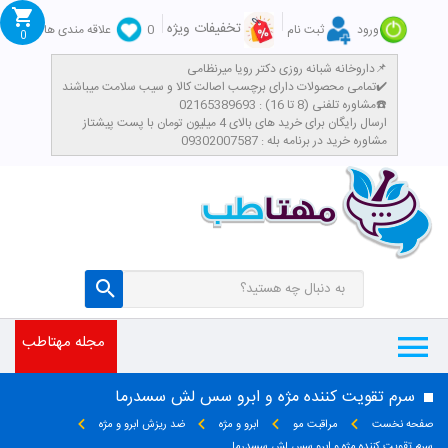
تخفیفات ویژه
ورود
ثبت نام
0
علاقه مندی ها
0
داروخانه شبانه روزی دکتر رویا میرنظامی📌
تمامی محصولات دارای برچسب اصالت کالا و سیب سلامت میباشند✔️
مشاوره تلفنی (8 تا 16) : 02165389693☎️
​ارسال رایگان برای خرید های بالای 4 میلیون تومان با پست پیشتاز
مشاوره خرید در برنامه بله : 09302007587
مجله مهتاطب
سرم تقویت کننده مژه و ابرو سس لش سسدرما
صفحه نخست
مراقبت مو
ابرو و مژه
ضد ریزش ابرو و مژه
سرم تقویت کننده مژه و ابرو سس لش سسدرما